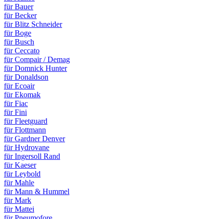
für Bauer
für Becker
für Blitz Schneider
für Boge
für Busch
für Ceccato
für Compair / Demag
für Domnick Hunter
für Donaldson
für Ecoair
für Ekomak
für Fiac
für Fini
für Fleetguard
für Flottmann
für Gardner Denver
für Hydrovane
für Ingersoll Rand
für Kaeser
für Leybold
für Mahle
für Mann & Hummel
für Mark
für Mattei
für Pneumofore