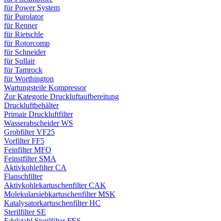
für Power System
für Purolator
für Renner
für Rietschle
für Rotorcomp
für Schneider
für Sullair
für Tamrock
für Worthington
Wartungsteile Kompressor
Zur Kategorie Druckluftaufbereitung
Druckluftbehälter
Primair Druckluftfilter
Wasserabscheider WS
Grobfilter VF25
Vorfilter FF5
Feinfilter MFO
Feinstfilter SMA
Aktivkohlefilter CA
Flanschfilter
Aktivkohlekartuschenfilter CAK
Molekularsiebkartuschenfilter MSK
Katalysatorkartuschenfilter HC
Sterilfilter SE
Edelstahl Sterilfilter FES