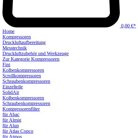
0,00 €*
Home
Kompressoren
Druckluftaufbereitung
Messtechnik
Druckluftzubehör und Werkzeuge
Zur Kategorie Kompressoren
Fini
Kolbenkompressoren
Scrollkompressoren
Schraubenkompressoren
Einzelteile
SolidAir
Kolbenkompressoren
Schraubenkompressoren
Kompressorenfilter
für Abac
für Almig
für Alup
für Atlas Copco
für Atmos