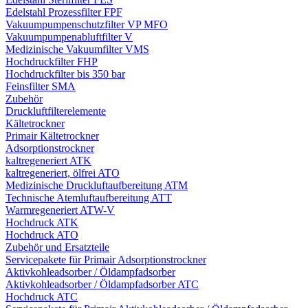
Edelstahl Prozessfilter FPF
Vakuumpumpenschutzfilter VP MFO
Vakuumpumpenabluftfilter V
Medizinische Vakuumfilter VMS
Hochdruckfilter FHP
Hochdruckfilter bis 350 bar
Feinsfilter SMA
Zubehör
Druckluftfilterelemente
Kältetrockner
Primair Kältetrockner
Adsorptionstrockner
kaltregeneriert ATK
kaltregeneriert, ölfrei ATO
Medizinische Druckluftaufbereitung ATM
Technische Atemluftaufbereitung ATT
Warmregeneriert ATW-V
Hochdruck ATK
Hochdruck ATO
Zubehör und Ersatzteile
Servicepakete für Primair Adsorptionstrockner
Aktivkohleadsorber / Öldampfadsorber
Aktivkohleadsorber / Öldampfadsorber ATC
Hochdruck ATC