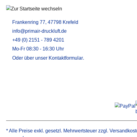
Aktivkohleadsorber / Öldampfadsorber
MEMBRANTROCKNER
ZUBEHÖR U
Frankenring 77, 47798 Krefeld
Membrantrockner MT
Druckluftfilt
info@primair-druckluft.de
Membrantrockner MT PLUS
Adsorptions
+49 (0) 2151 - 789 4201
Aktivkohle
Mo-Fr 08:30 - 16:30 Uhr
Kondensata
Öl-Wasser-
Oder über unser
Kontaktformular
.
Alternative 
Alternative 
* Alle Preise exkl. gesetzl. Mehrwertsteuer zzgl.
Versandkost