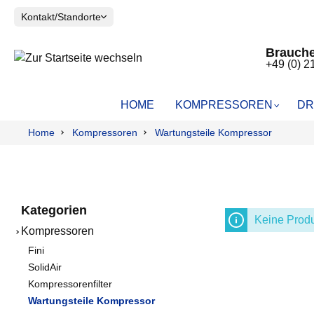
Kontakt/Standorte
Brauche
+49 (0) 2
HOME
KOMPRESSOREN
DR
Home
Kompressoren
Wartungsteile Kompressor
FINI
DRUCKLUFTBEHÄLTER
TAUPUNKTMESSUNG
HUBWAGEN
SOLIDAIR
PRIMAIR D
RESTÖLGE
Kolbenkompressoren
Kolbenkom
Wasserabs
Scrollkompressoren
Schrauben
Grobfilter 
VOLUMENSTROMMESSUNG
LECKAGEO
Schraubenkompressoren
Vorfilter FF
Kategorien
Einzelteile
Feinfilter 
Keine Produ
Kompressoren
Feinstfilte
Aktivkohlef
Fini
SolidAir
Flanschfilte
Kompressorenfilter
Aktivkohlek
Wartungsteile Kompressor
Molekulars