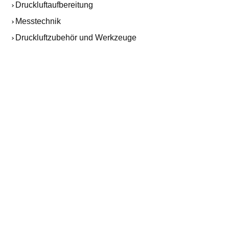
Druckluftaufbereitung
Katalysator
Sterilfilter 
Messtechnik
Edelstahl St
Druckluftzubehör und Werkzeuge
Edelstahl P
Vakuumpum
Vakuumpump
Medizinisc
Hochdruckf
Zubehör
Druckluftfi
AKTIVKOHLEADSORBER /
ÖL-WASSE
ÖLDAMPFADSORBER
Primair Com
Aktivkohleadsorber / Öldampfadsorber
Primair Pr
ATC
Hochdruck ATC
Servicepakete für Primair