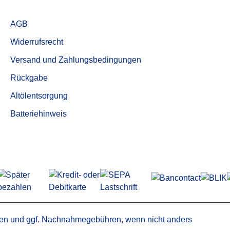
für Mann & Hummel
Service
für Mark
AGB
ND ERSATZTEILE
für Mattei
Widerrufsrecht
er
für Pneumofore
trockner /
für Power System
Versand und Zahlungsbedingungen
adsorber
für Purolator
Rückgabe
bleiter
für Renner
Trenner
Altölentsorgung
für Rietschle
Aktivkohlefilter
für Rotorcomp
Batteriehinweis
Druckluftfilterelemente
für Schneider
für Sullair
für Tamrock
für Worthington
en
und ggf. Nachnahmegebühren, wenn nicht anders