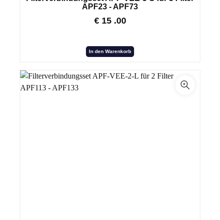
APF23 - APF73
€
15
.00
In den Warenkorb