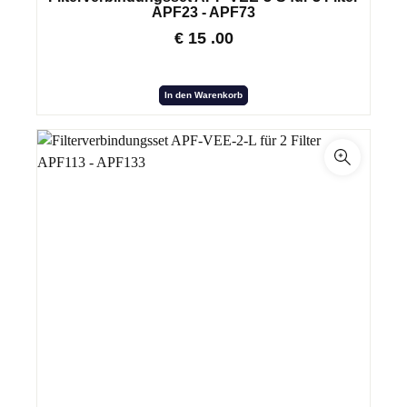
APF23 - APF73
€
15
.00
In den Warenkorb