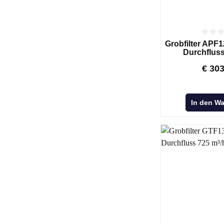
Grobfilter APF
Durchfluss
€
30
In den W