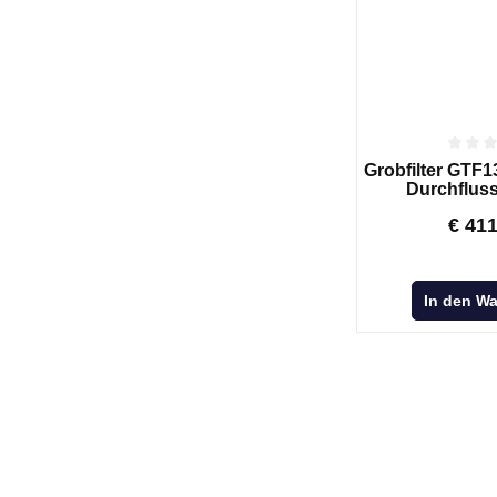
Grobfilter GTF1
Durchfluss
€
41
In den W