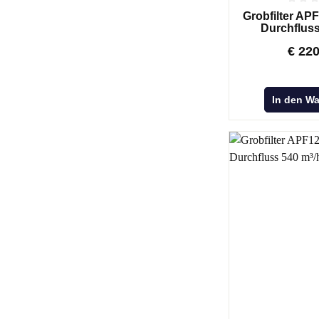
Grobfilter AP
Durchfluss
€
22
In den W