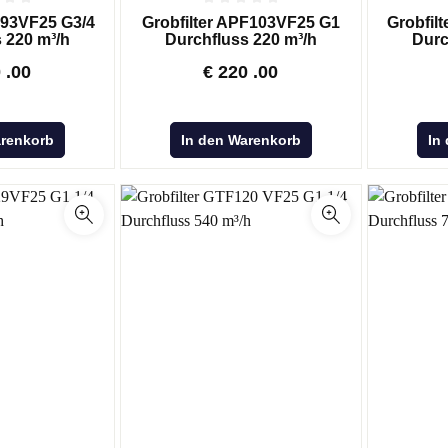
F93VF25 G3/4
Grobfilter APF103VF25 G1
Grobfil
 220 m³/h
Durchfluss 220 m³/h
Durc
0
.00
€
220
.00
arenkorb
In den Warenkorb
In