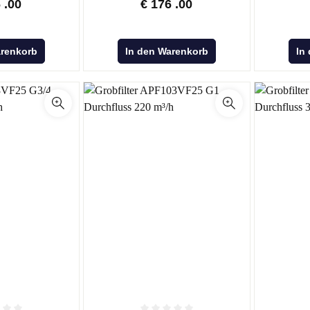
6
.00
€
176
.00
arenkorb
In den Warenkorb
In