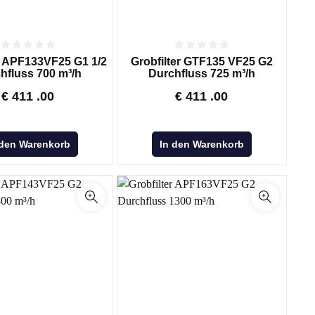
r APF133VF25 G1 1/2
Grobfilter GTF135 VF25 G2
hfluss 700 m³/h
Durchfluss 725 m³/h
€
411
.00
€
411
.00
 den Warenkorb
In den Warenkorb