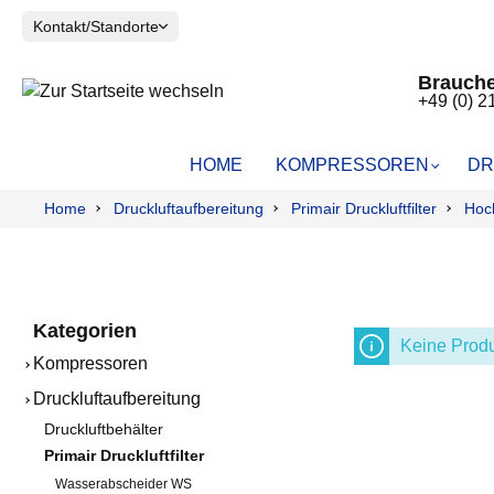
Kontakt/Standorte
Brauche
+49 (0) 2
HOME
KOMPRESSOREN
DR
Home
Druckluftaufbereitung
Primair Druckluftfilter
Hoch
FINI
DRUCKLUFTBEHÄLTER
TAUPUNKTMESSUNG
HUBWAGEN
SOLIDAIR
PRIMAIR D
RESTÖLGE
Kolbenkompressoren
Kolbenkom
Wasserabs
Scrollkompressoren
Schrauben
Grobfilter 
VOLUMENSTROMMESSUNG
LECKAGEO
Schraubenkompressoren
Vorfilter FF
Kategorien
Einzelteile
Feinfilter 
Keine Produ
Kompressoren
Feinstfilte
Aktivkohlef
Druckluftaufbereitung
Flanschfilte
Druckluftbehälter
Aktivkohlek
Primair Druckluftfilter
Molekulars
Wasserabscheider WS