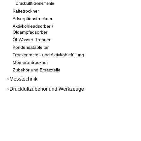
Druckluftfilterelemente
Servicepakete für Primair
Kältetrockner
Aktivkohleadsorber / Öldampfadsorber
Adsorptionstrockner
Aktivkohleadsorber /
MEMBRANTROCKNER
ZUBEHÖR U
Öldampfadsorber
Membrantrockner MT
Druckluftfilt
Öl-Wasser-Trenner
Kondensatableiter
Membrantrockner MT PLUS
Adsorptions
Trockenmittel- und Aktivkohlefüllung
Aktivkohle
Membrantrockner
Kondensata
Zubehör und Ersatzteile
Öl-Wasser-
Messtechnik
Alternative 
Alternative 
Druckluftzubehör und Werkzeuge