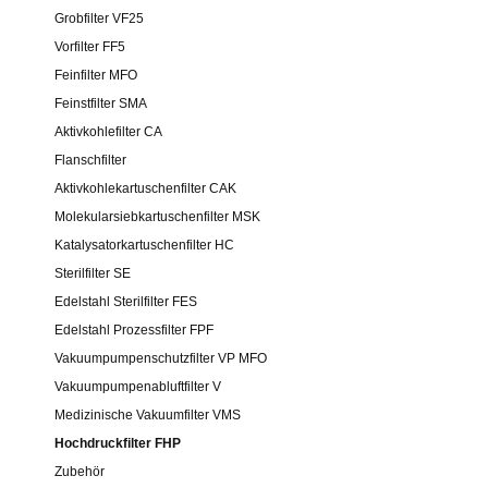
Katalysator
Grobfilter VF25
Sterilfilter 
Vorfilter FF5
Edelstahl St
Feinfilter MFO
Edelstahl P
Feinstfilter SMA
Vakuumpum
Aktivkohlefilter CA
Vakuumpump
Flanschfilter
Medizinisc
Aktivkohlekartuschenfilter CAK
Hochdruckf
Molekularsiebkartuschenfilter MSK
Hochdruckfilt
Katalysatorkartuschenfilter HC
Feinfilter
Sterilfilter SE
Zubehör
Edelstahl Sterilfilter FES
Druckluftfi
Edelstahl Prozessfilter FPF
Vakuumpumpenschutzfilter VP MFO
AKTIVKOHLEADSORBER /
ÖL-WASSE
Vakuumpumpenabluftfilter V
ÖLDAMPFADSORBER
Primair Com
Medizinische Vakuumfilter VMS
Aktivkohleadsorber / Öldampfadsorber
Primair Pr
Hochdruckfilter FHP
ATC
Zubehör
Hochdruck ATC