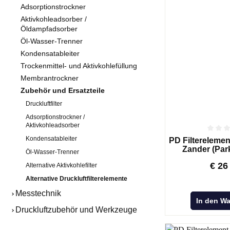
Katalysator
Adsorptionstrockner
Aktivkohleadsorber /
Sterilfilter 
Öldampfadsorber
Edelstahl St
Öl-Wasser-Trenner
Edelstahl P
Kondensatableiter
Vakuumpum
Trockenmittel- und Aktivkohlefüllung
Vakuumpump
Membrantrockner
Medizinisc
Zubehör und Ersatzteile
Hochdruckf
Druckluftfilter
Zubehör
Adsorptionstrockner /
Aktivkohleadsorber
Druckluftfi
Kondensatableiter
PD Filterelement
Zander (Par
Öl-Wasser-Trenner
AKTIVKOHLEADSORBER /
ÖL-WASSE
€
26
Alternative Aktivkohlefilter
ÖLDAMPFADSORBER
Primair Com
Aktivkohleadsorber / Öldampfadsorber
Alternative Druckluftfilterelemente
Primair Pr
ATC
Messtechnik
In den W
Hochdruck ATC
Druckluftzubehör und Werkzeuge
Servicepakete für Primair