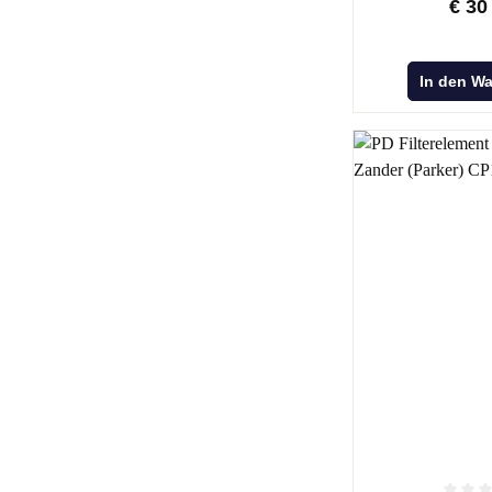
€
30
In den W