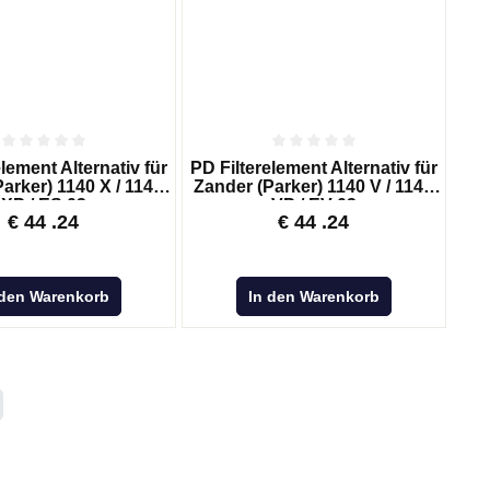
lement Alternativ für
PD Filterelement Alternativ für
arker) 1140 X / 1140
Zander (Parker) 1140 V / 1140
XP / ES 03
VP / EV 03
€
44
.24
€
44
.24
 den Warenkorb
In den Warenkorb