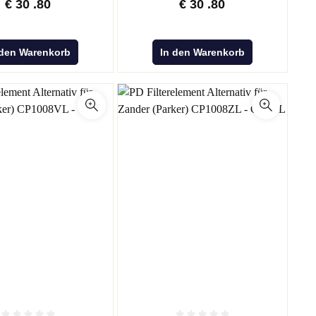
€
30
.80
€
30
.80
 den Warenkorb
In den Warenkorb