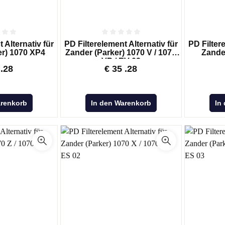
 Alternativ für
PD Filterelement Alternativ für
PD Filtere
er) 1070 XP4
Zander (Parker) 1070 V / 1070
Zande
VP / EV 02
.28
€
35
.28
arenkorb
In den Warenkorb
In