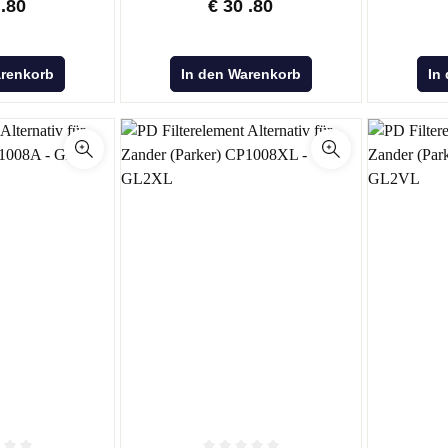
.80
€
30
.80
arenkorb
In den Warenkorb
In