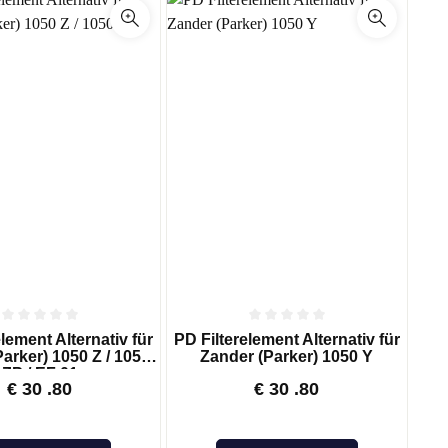
Aktivkohle, entstaubte Qualität AUF 540
lement Alternativ für
PD Filterelement Alternativ für
arker) 1050 Z / 1050
Zander (Parker) 1050 Y
ZP / EF 01
€
30
.80
€
30
.80