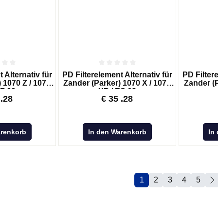
 Alternativ für
PD Filterelement Alternativ für
PD Filtere
 1070 Z / 1070
Zander (Parker) 1070 X / 1070
Zander (P
EF 02
XP / ES 02
.28
€
35
.28
arenkorb
In den Warenkorb
In
1
2
3
4
5