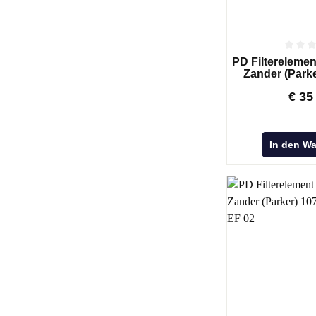
PD Filterelement
Zander (Park
€
35
In den W