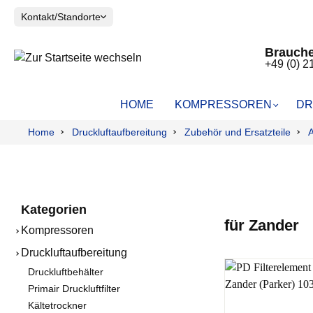
Kontakt/Standorte
Brauche
+49 (0) 2
HOME
KOMPRESSOREN
DR
Home
Druckluftaufbereitung
Zubehör und Ersatzteile
A
FINI
DRUCKLUFTBEHÄLTER
TAUPUNKTMESSUNG
HUBWAGEN
SOLIDAIR
PRIMAIR D
RESTÖLGE
Kolbenkompressoren
Kolbenkom
Wasserabs
Scrollkompressoren
Schrauben
Grobfilter 
VOLUMENSTROMMESSUNG
LECKAGEO
Schraubenkompressoren
Vorfilter FF
Kategorien
Einzelteile
Feinfilter 
für Zander
Kompressoren
Feinstfilte
Aktivkohlef
Druckluftaufbereitung
Flanschfilte
Druckluftbehälter
Aktivkohlek
Primair Druckluftfilter
Molekulars
Kältetrockner