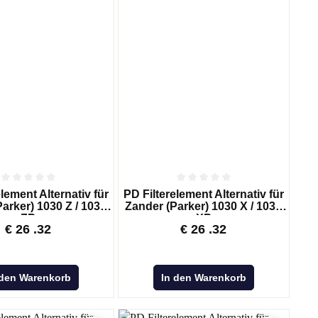
Adsorptionstrockner
lement Alternativ für
PD Filterelement Alternativ für
arker) 1030 Z / 1030
Zander (Parker) 1030 X / 1030
TROCKENMITTEL- UND
ZP
XP
€
26
.32
€
26
.32
AKTIVKOHLEFÜLLUNG
Aktiviertes Alumina AL
Molekularsieb 4A MS 4X
 den Warenkorb
In den Warenkorb
KC-Trockenmittelperlen WS 2050
KC-Trockenmittelperlen N 2050