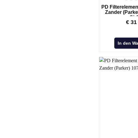
PD Filterelement
Zander (Parke
GL
€
31
In den W