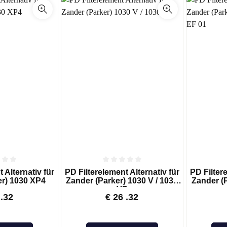
für Mann & Hummel
für Mark
ND ERSATZTEILE
für Mattei
er
für Pneumofore
trockner /
für Power System
adsorber
für Purolator
bleiter
für Renner
Trenner
für Rietschle
Aktivkohlefilter
für Rotorcomp
 Druckluftfilterelemente
für Schneider
für Sullair
für Tamrock
für Worthington
 Alternativ für
PD Filterelement Alternativ für
PD Filtere
er) 1030 XP4
Zander (Parker) 1030 V / 1030
Zander (P
VP
.32
€
26
.32