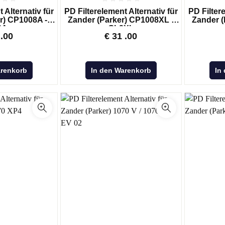
 Alternativ für
PD Filterelement Alternativ für
PD Filtere
r) CP1008A -
Zander (Parker) CP1008XL -
Zander (
2A
GL2XL
.00
€
31
.00
arenkorb
In den Warenkorb
In