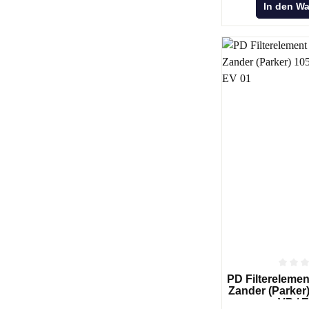
In den W
PD Filterelement
Zander (Parker)
VP / 