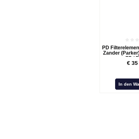
PD Filterelement
Zander (Parker)
ZP / 
€
35
In den W