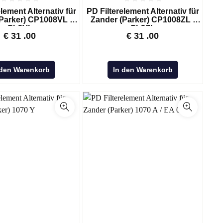
lement Alternativ für
PD Filterelement Alternativ für
Parker) CP1008VL -
Zander (Parker) CP1008ZL -
GL2VL
GL2ZL
€
31
.00
€
31
.00
 den Warenkorb
In den Warenkorb