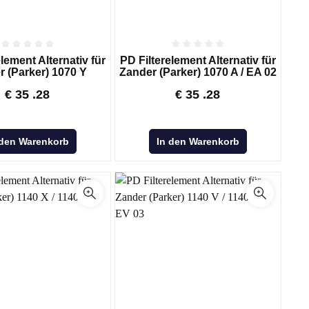
lement Alternativ für
PD Filterelement Alternativ für
r (Parker) 1070 Y
Zander (Parker) 1070 A / EA 02
€
35
.28
€
35
.28
 den Warenkorb
In den Warenkorb