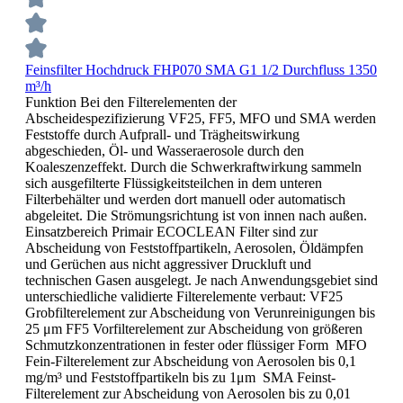
Feinsfilter Hochdruck FHP070 SMA G1 1/2 Durchfluss 1350
m³/h
Funktion Bei den Filterelementen der
Abscheidespezifizierung VF25, FF5, MFO und SMA werden
Feststoffe durch Aufprall- und Trägheitswirkung
abgeschieden, Öl- und Wasseraerosole durch den
Koaleszenzeffekt. Durch die Schwerkraftwirkung sammeln
sich ausgefilterte Flüssigkeitsteilchen in dem unteren
Filterbehälter und werden dort manuell oder automatisch
abgeleitet. Die Strömungsrichtung ist von innen nach außen.
Einsatzbereich Primair ECOCLEAN Filter sind zur
Abscheidung von Feststoffpartikeln, Aerosolen, Öldämpfen
und Gerüchen aus nicht aggressiver Druckluft und
technischen Gasen ausgelegt. Je nach Anwendungsgebiet sind
unterschiedliche validierte Filterelemente verbaut: VF25
Grobfilterelement zur Abscheidung von Verunreinigungen bis
25 μm FF5 Vorfilterelement zur Abscheidung von größeren
Schmutzkonzentrationen in fester oder flüssiger Form MFO
Fein-Filterelement zur Abscheidung von Aerosolen bis 0,1
mg/m³ und Feststoffpartikeln bis zu 1μm SMA Feinst-
Filterelement zur Abscheidung von Aerosolen bis zu 0,01