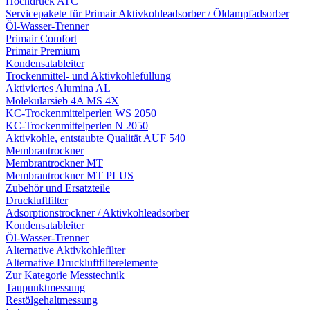
Hochdruck ATC
Servicepakete für Primair Aktivkohleadsorber / Öldampfadsorber
Öl-Wasser-Trenner
Primair Comfort
Primair Premium
Kondensatableiter
Trockenmittel- und Aktivkohlefüllung
Aktiviertes Alumina AL
Molekularsieb 4A MS 4X
KC-Trockenmittelperlen WS 2050
KC-Trockenmittelperlen N 2050
Aktivkohle, entstaubte Qualität AUF 540
Membrantrockner
Membrantrockner MT
Membrantrockner MT PLUS
Zubehör und Ersatzteile
Druckluftfilter
Adsorptionstrockner / Aktivkohleadsorber
Kondensatableiter
Öl-Wasser-Trenner
Alternative Aktivkohlefilter
Alternative Druckluftfilterelemente
Zur Kategorie Messtechnik
Taupunktmessung
Restölgehaltmessung