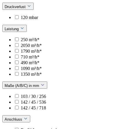
Druckverlust
120 mbar
Leistung
250 m³/h*
2050 m³/h*
1790 m³/h*
710 m³/h*
490 m³/h*
1090 m³/h*
1350 m³/h*
Maße (A/B/C) in mm
103 / 30 / 256
142 / 45 / 536
142 / 45 / 718
Anschluss