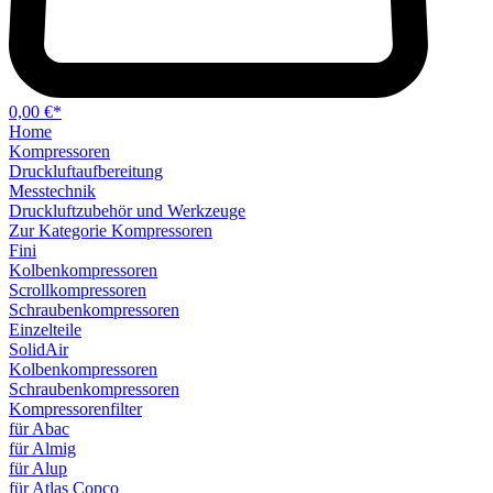
0,00 €*
Home
Kompressoren
Druckluftaufbereitung
Messtechnik
Druckluftzubehör und Werkzeuge
Zur Kategorie Kompressoren
Fini
Kolbenkompressoren
Scrollkompressoren
Schraubenkompressoren
Einzelteile
SolidAir
Kolbenkompressoren
Schraubenkompressoren
Kompressorenfilter
für Abac
für Almig
für Alup
für Atlas Copco