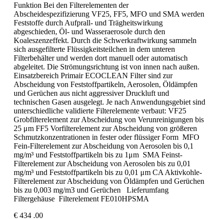
Funktion Bei den Filterelementen der
Abscheidespezifizierung VF25, FF5, MFO und SMA werden
Feststoffe durch Aufprall- und Trägheitswirkung
abgeschieden, Öl- und Wasseraerosole durch den
Koaleszenzeffekt. Durch die Schwerkraftwirkung sammeln
sich ausgefilterte Flüssigkeitsteilchen in dem unteren
Filterbehälter und werden dort manuell oder automatisch
abgeleitet. Die Strömungsrichtung ist von innen nach außen.
Einsatzbereich Primair ECOCLEAN Filter sind zur
Abscheidung von Feststoffpartikeln, Aerosolen, Öldämpfen
und Gerüchen aus nicht aggressiver Druckluft und
technischen Gasen ausgelegt. Je nach Anwendungsgebiet sind
unterschiedliche validierte Filterelemente verbaut: VF25
Grobfilterelement zur Abscheidung von Verunreinigungen bis
25 μm FF5 Vorfilterelement zur Abscheidung von größeren
Schmutzkonzentrationen in fester oder flüssiger Form MFO
Fein-Filterelement zur Abscheidung von Aerosolen bis 0,1
mg/m³ und Feststoffpartikeln bis zu 1μm SMA Feinst-
Filterelement zur Abscheidung von Aerosolen bis zu 0,01
mg/m³ und Feststoffpartikeln bis zu 0,01 μm CA Aktivkohle-
Filterelement zur Abscheidung von Öldämpfen und Gerüchen
bis zu 0,003 mg/m3 und Gerüchen Lieferumfang
Filtergehäuse Filterelement FE010HPSMA
€
434
.00