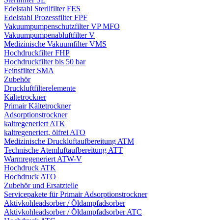
Edelstahl Sterilfilter FES
Edelstahl Prozessfilter FPF
Vakuumpumpenschutzfilter VP MFO
Vakuumpumpenabluftfilter V
Medizinische Vakuumfilter VMS
Hochdruckfilter FHP
Hochdruckfilter bis 50 bar
Feinsfilter SMA
Zubehör
Druckluftfilterelemente
Kältetrockner
Primair Kältetrockner
Adsorptionstrockner
kaltregeneriert ATK
kaltregeneriert, ölfrei ATO
Medizinische Druckluftaufbereitung ATM
Technische Atemluftaufbereitung ATT
Warmregeneriert ATW-V
Hochdruck ATK
Hochdruck ATO
Zubehör und Ersatzteile
Servicepakete für Primair Adsorptionstrockner
Aktivkohleadsorber / Öldampfadsorber
Aktivkohleadsorber / Öldampfadsorber ATC