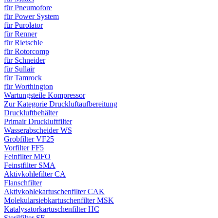
für Pneumofore
für Power System
für Purolator
für Renner
für Rietschle
für Rotorcomp
für Schneider
für Sullair
für Tamrock
für Worthington
Wartungsteile Kompressor
Zur Kategorie Druckluftaufbereitung
Druckluftbehälter
Primair Druckluftfilter
Wasserabscheider WS
Grobfilter VF25
Vorfilter FF5
Feinfilter MFO
Feinstfilter SMA
Aktivkohlefilter CA
Flanschfilter
Aktivkohlekartuschenfilter CAK
Molekularsiebkartuschenfilter MSK
Katalysatorkartuschenfilter HC
Sterilfilter SE