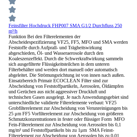
Feinsfilter Hochdruck FHP007 SMA G1/2 Durchfluss 250
m³/h
Funktion Bei den Filterelementen der
Abscheidespezifizierung VF25, FF5, MFO und SMA werden
Feststoffe durch Aufprall- und Trägheitswirkung
abgeschieden, Öl- und Wasseraerosole durch den
Koaleszenzeffekt. Durch die Schwerkraftwirkung sammeln
sich ausgefilterte Flüssigkeitsteilchen in dem unteren
Filterbehälter und werden dort manuell oder automatisch
abgeleitet. Die Strömungsrichtung ist von innen nach außen.
Einsatzbereich Primair ECOCLEAN Filter sind zur
Abscheidung von Feststoffpartikeln, Aerosolen, Öldämpfen
und Gerüchen aus nicht aggressiver Druckluft und
technischen Gasen ausgelegt. Je nach Anwendungsgebiet sind
unterschiedliche validierte Filterelemente verbaut: VF25
Grobfilterelement zur Abscheidung von Verunreinigungen bis
25 μm FF5 Vorfilterelement zur Abscheidung von größeren
Schmutzkonzentrationen in fester oder flüssiger Form MFO
Fein-Filterelement zur Abscheidung von Aerosolen bis 0,1
mg/m³ und Feststoffpartikeln bis zu 1μm SMA Feinst-
Filterelement zur Abscheidung von Aerosolen bis zu 0,01