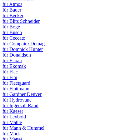
für Atmos
für Bauer
für Becker
für Blitz Schneider
für Boge
für Busch
für Ceccato
für Compair / Demag
für Domnick Hunter
für Donaldson
für Ecoair
für Ekomak
für Fiac
für Fini
für Fleetguard
für Flottmann
für Gardner Denver
für Hydrovane
für Ingersoll Rand
für Kaeser
für Leybold
für Mahle
für Mann & Hummel
für Mark
für Mattei