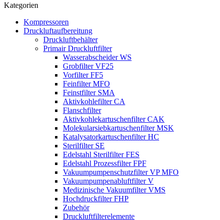
Kategorien
Kompressoren
Druckluftaufbereitung
Druckluftbehälter
Primair Druckluftfilter
Wasserabscheider WS
Grobfilter VF25
Vorfilter FF5
Feinfilter MFO
Feinstfilter SMA
Aktivkohlefilter CA
Flanschfilter
Aktivkohlekartuschenfilter CAK
Molekularsiebkartuschenfilter MSK
Katalysatorkartuschenfilter HC
Sterilfilter SE
Edelstahl Sterilfilter FES
Edelstahl Prozessfilter FPF
Vakuumpumpenschutzfilter VP MFO
Vakuumpumpenabluftfilter V
Medizinische Vakuumfilter VMS
Hochdruckfilter FHP
Zubehör
Druckluftfilterelemente