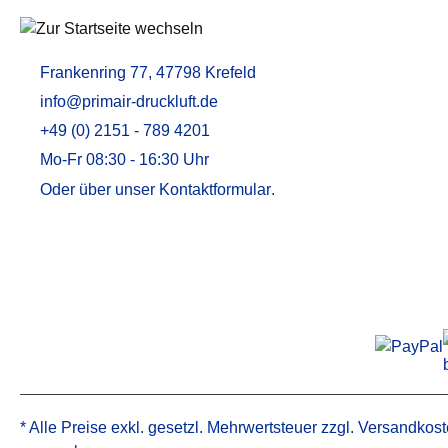
Aktivkohleadsorber / Öldampfadsorber
MEMBRANTROCKNER
ZUBEHÖR U
Frankenring 77, 47798 Krefeld
Membrantrockner MT
Druckluftfilt
info@primair-druckluft.de
Membrantrockner MT PLUS
Adsorptions
+49 (0) 2151 - 789 4201
Aktivkohle
Mo-Fr 08:30 - 16:30 Uhr
Kondensata
Öl-Wasser-
Oder über unser
Kontaktformular
.
Alternative 
Alternative 
* Alle Preise exkl. gesetzl. Mehrwertsteuer zzgl.
Versandkost