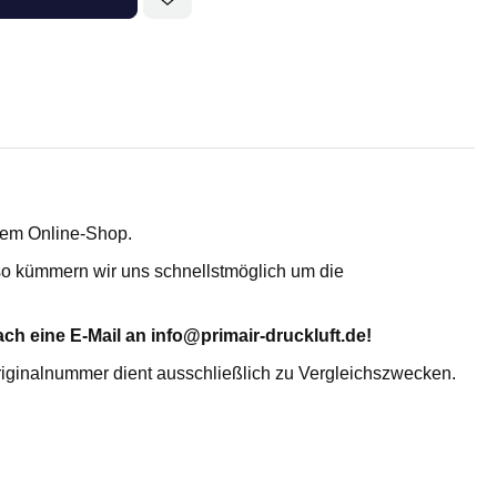
Adsorptionstrockner
erem Online-Shop.
, so kümmern wir uns schnellstmöglich um die
TROCKENMITTEL- UND
ch eine E-Mail an info@primair-druckluft.de!
AKTIVKOHLEFÜLLUNG
riginalnummer dient ausschließlich zu Vergleichszwecken.
Aktiviertes Alumina AL
Molekularsieb 4A MS 4X
KC-Trockenmittelperlen WS 2050
KC-Trockenmittelperlen N 2050