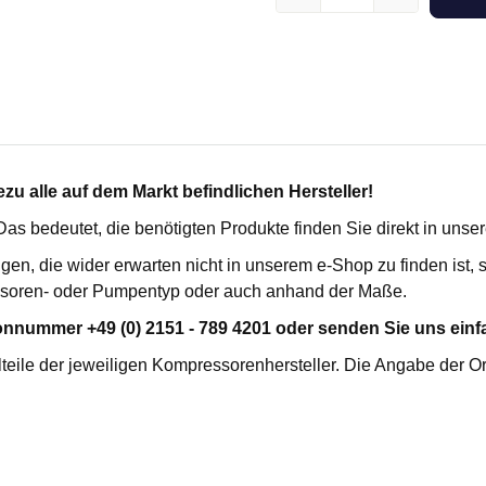
kartuschenfilter HC
für Busch
SE
für Ceccato
erilfilter FES
für Compair / Demag
rozessfilter FPF
für Domnick Hunter
penschutzfilter VP MFO
für Donaldson
enabluftfilter V
für Ecoair
he Vakuumfilter VMS
für Ekomak
u alle auf dem Markt befindlichen Hersteller!
ilter FHP
für Fiac
. Das bedeutet, die benötigten Produkte finden Sie direkt in uns
für Fini
igen, die wider erwarten nicht in unserem e-Shop zu finden ist
lterelemente
für Fleetguard
soren- oder Pumpentyp oder auch anhand der Maße.
für Flottmann
für Gardner Denver
R-TRENNER
KONDENSATABLEITER
onnummer +49 (0) 2151 - 789 4201 oder senden Sie uns einfa
für Hydrovane
fort
teile der jeweiligen Kompressorenhersteller. Die Angabe der O
für Ingersoll Rand
emium
für Kaeser
für Leybold
für Mahle