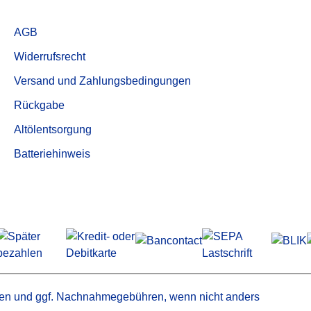
für Mann & Hummel
Service
für Mark
AGB
ND ERSATZTEILE
für Mattei
Widerrufsrecht
er
für Pneumofore
trockner /
für Power System
Versand und Zahlungsbedingungen
adsorber
für Purolator
Rückgabe
bleiter
für Renner
Trenner
Altölentsorgung
für Rietschle
Aktivkohlefilter
für Rotorcomp
Batteriehinweis
Druckluftfilterelemente
für Schneider
für Sullair
für Tamrock
für Worthington
en
und ggf. Nachnahmegebühren, wenn nicht anders