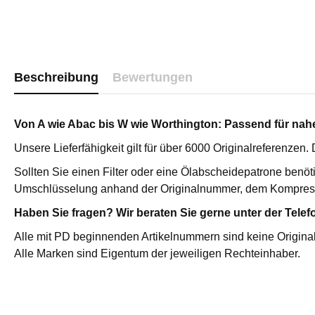
Katalysator
Sterilfilter 
Edelstahl St
Edelstahl P
Beschreibung
Bewertungen
Vakuumpum
Vakuumpump
Medizinisc
Von A wie Abac bis W wie Worthington: Passend für nahez
Hochdruckf
Unsere Lieferfähigkeit gilt für über 6000 Originalreferenzen
Zubehör
Sollten Sie einen Filter oder eine Ölabscheidepatrone benöt
Druckluftfi
Umschlüsselung anhand der Originalnummer, dem Kompres
AKTIVKOHLEADSORBER /
ÖL-WASSE
Haben Sie fragen? Wir beraten Sie gerne unter der Telef
ÖLDAMPFADSORBER
Primair Com
Alle mit PD beginnenden Artikelnummern sind keine Original
Aktivkohleadsorber / Öldampfadsorber
Primair Pr
Alle Marken sind Eigentum der jeweiligen Rechteinhaber.
ATC
Hochdruck ATC
Servicepakete für Primair