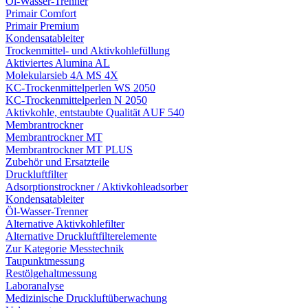
Öl-Wasser-Trenner
Primair Comfort
Primair Premium
Kondensatableiter
Trockenmittel- und Aktivkohlefüllung
Aktiviertes Alumina AL
Molekularsieb 4A MS 4X
KC-Trockenmittelperlen WS 2050
KC-Trockenmittelperlen N 2050
Aktivkohle, entstaubte Qualität AUF 540
Membrantrockner
Membrantrockner MT
Membrantrockner MT PLUS
Zubehör und Ersatzteile
Druckluftfilter
Adsorptionstrockner / Aktivkohleadsorber
Kondensatableiter
Öl-Wasser-Trenner
Alternative Aktivkohlefilter
Alternative Druckluftfilterelemente
Zur Kategorie Messtechnik
Taupunktmessung
Restölgehaltmessung
Laboranalyse
Medizinische Druckluftüberwachung