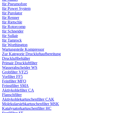
für Pneumofore
für Power System
für Purolator
für Renner
für Rietschle
für Rotorcomp
für Schneider
für Sullair
für Tamrock
für Worthington
Wartungsteile Kompressor
Zur Kategorie Druckluftaufbereitung
Druckluftbehälter
Primair Druckluftfilter
Wasserabscheider WS
Grobfilter VF25
Vorfilter FF5
Feinfilter MFO
Feinstfilter SMA
Aktivkohlefilter CA
Flanschfilter
Aktivkohlekartuschenfilter CAK
Molekularsiebkartuschenfilter MSK
Katalysatorkartuschenfilter HC
Sterilfilter SE