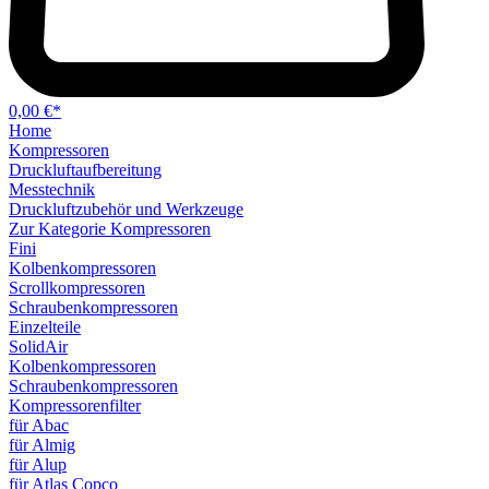
0,00 €*
Home
Kompressoren
Druckluftaufbereitung
Messtechnik
Druckluftzubehör und Werkzeuge
Zur Kategorie Kompressoren
Fini
Kolbenkompressoren
Scrollkompressoren
Schraubenkompressoren
Einzelteile
SolidAir
Kolbenkompressoren
Schraubenkompressoren
Kompressorenfilter
für Abac
für Almig
für Alup
für Atlas Copco