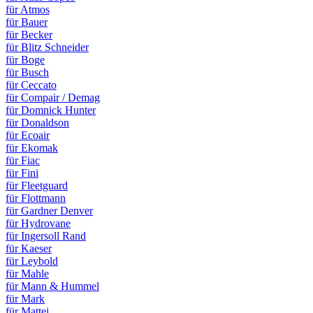
für Atmos
für Bauer
für Becker
für Blitz Schneider
für Boge
für Busch
für Ceccato
für Compair / Demag
für Domnick Hunter
für Donaldson
für Ecoair
für Ekomak
für Fiac
für Fini
für Fleetguard
für Flottmann
für Gardner Denver
für Hydrovane
für Ingersoll Rand
für Kaeser
für Leybold
für Mahle
für Mann & Hummel
für Mark
für Mattei