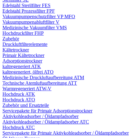
Edelstahl Sterilfilter FES
Edelstahl Prozessfilter FPF
Vakuumpumpenschutzfilter VP MFO
Vakuumpumpenabluftfilter V
Medizinische Vakuumfilter VMS
Hochdruckfilter FHP
Zubehör
Druckluftfilterelemente
Kältetrockner
Primair Kältetrockner
Adsorptionstrockner
kaltregeneriert ATK
kaltregeneriert, ölfrei ATO
Medizinische Druckluftaufbereitung ATM
Technische Atemluftaufbereitung ATT
Warmregeneriert ATW-V
Hochdruck ATK
Hochdruck ATO
Zubehör und Ersatzteile
Servicepakete für Primair Adsorptionstrockner
Aktivkohleadsorber / Öldampfadsorber
Aktivkohleadsorber / Öldampfadsorber ATC
Hochdruck ATC
Servicepakete für Primair Aktivkohleadsorber / Öldampfadsorber