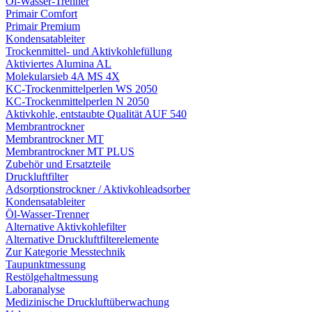
Öl-Wasser-Trenner
Primair Comfort
Primair Premium
Kondensatableiter
Trockenmittel- und Aktivkohlefüllung
Aktiviertes Alumina AL
Molekularsieb 4A MS 4X
KC-Trockenmittelperlen WS 2050
KC-Trockenmittelperlen N 2050
Aktivkohle, entstaubte Qualität AUF 540
Membrantrockner
Membrantrockner MT
Membrantrockner MT PLUS
Zubehör und Ersatzteile
Druckluftfilter
Adsorptionstrockner / Aktivkohleadsorber
Kondensatableiter
Öl-Wasser-Trenner
Alternative Aktivkohlefilter
Alternative Druckluftfilterelemente
Zur Kategorie Messtechnik
Taupunktmessung
Restölgehaltmessung
Laboranalyse
Medizinische Druckluftüberwachung