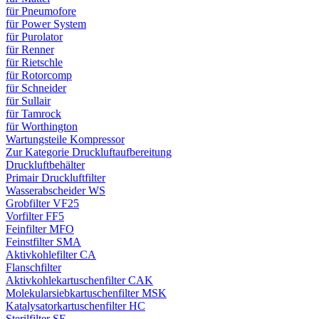
für Pneumofore
für Power System
für Purolator
für Renner
für Rietschle
für Rotorcomp
für Schneider
für Sullair
für Tamrock
für Worthington
Wartungsteile Kompressor
Zur Kategorie Druckluftaufbereitung
Druckluftbehälter
Primair Druckluftfilter
Wasserabscheider WS
Grobfilter VF25
Vorfilter FF5
Feinfilter MFO
Feinstfilter SMA
Aktivkohlefilter CA
Flanschfilter
Aktivkohlekartuschenfilter CAK
Molekularsiebkartuschenfilter MSK
Katalysatorkartuschenfilter HC
Sterilfilter SE