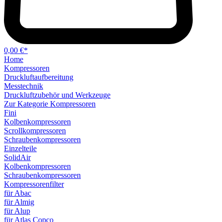
0,00 €*
Home
Kompressoren
Druckluftaufbereitung
Messtechnik
Druckluftzubehör und Werkzeuge
Zur Kategorie Kompressoren
Fini
Kolbenkompressoren
Scrollkompressoren
Schraubenkompressoren
Einzelteile
SolidAir
Kolbenkompressoren
Schraubenkompressoren
Kompressorenfilter
für Abac
für Almig
für Alup
für Atlas Copco