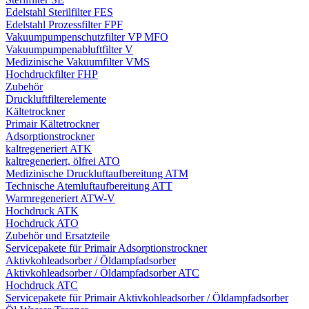
Edelstahl Sterilfilter FES
Edelstahl Prozessfilter FPF
Vakuumpumpenschutzfilter VP MFO
Vakuumpumpenabluftfilter V
Medizinische Vakuumfilter VMS
Hochdruckfilter FHP
Zubehör
Druckluftfilterelemente
Kältetrockner
Primair Kältetrockner
Adsorptionstrockner
kaltregeneriert ATK
kaltregeneriert, ölfrei ATO
Medizinische Druckluftaufbereitung ATM
Technische Atemluftaufbereitung ATT
Warmregeneriert ATW-V
Hochdruck ATK
Hochdruck ATO
Zubehör und Ersatzteile
Servicepakete für Primair Adsorptionstrockner
Aktivkohleadsorber / Öldampfadsorber
Aktivkohleadsorber / Öldampfadsorber ATC
Hochdruck ATC
Servicepakete für Primair Aktivkohleadsorber / Öldampfadsorber