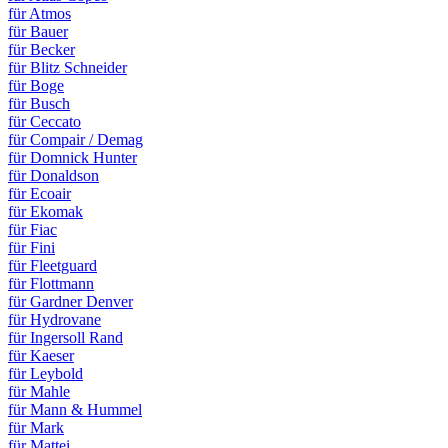
für Atmos
für Bauer
für Becker
für Blitz Schneider
für Boge
für Busch
für Ceccato
für Compair / Demag
für Domnick Hunter
für Donaldson
für Ecoair
für Ekomak
für Fiac
für Fini
für Fleetguard
für Flottmann
für Gardner Denver
für Hydrovane
für Ingersoll Rand
für Kaeser
für Leybold
für Mahle
für Mann & Hummel
für Mark
für Mattei