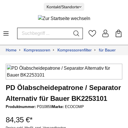
Kontakt/Standorte
Home
Kompressoren
Kompressorenfilter
für Bauer
PD Ölabscheidepatrone / Separator
Alternativ für Bauer BK2253101
Produktnummer:
PD10859
Marke:
ECOCOMP
84,35 €*
Preise exkl. MwSt. zzgl. Versandkosten