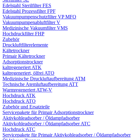
Edelstahl Sterilfilter FES
Edelstahl Prozessfilter FPF
Vakuumpumpenschutzfilter VP MFO
Vakuumpumpenabluftfilter V
Medizinische Vakuumfilter VMS
Hochdruckfilter FHP
Zubehör
Druckluftfilterelemente
Kältetrockner
Primair Kältetrockner
Adsorptionstrockner
kaltregeneriert ATK
kaltregeneriert, ölfrei ATO
Medizinische Druckluftaufbereitung ATM
Technische Atemluftaufbereitung ATT
Warmregeneriert ATW-V
Hochdruck ATK
Hochdruck ATO
Zubehör und Ersatzteile
Servicepakete für Primair Adsorptionstrockner
Aktivkohleadsorber / Öldampfadsorber
Aktivkohleadsorber / Öldampfadsorber ATC
Hochdruck ATC
Servicepakete für Primair Aktivkohleadsorber / Öldampfadsorber