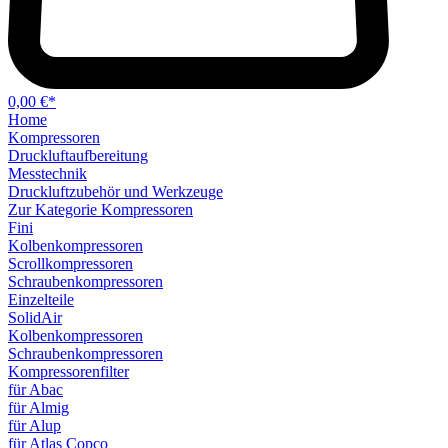
0,00 €*
Home
Kompressoren
Druckluftaufbereitung
Messtechnik
Druckluftzubehör und Werkzeuge
Zur Kategorie Kompressoren
Fini
Kolbenkompressoren
Scrollkompressoren
Schraubenkompressoren
Einzelteile
SolidAir
Kolbenkompressoren
Schraubenkompressoren
Kompressorenfilter
für Abac
für Almig
für Alup
für Atlas Copco