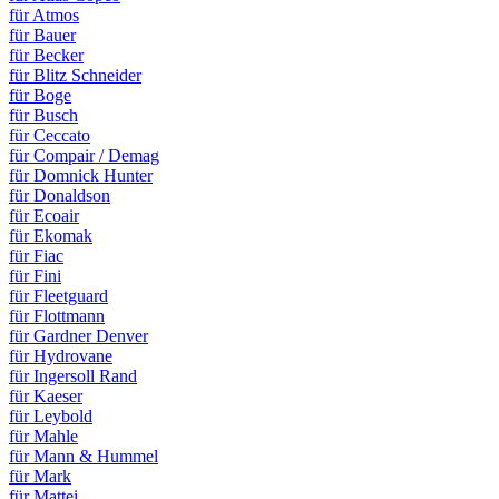
für Atmos
für Bauer
für Becker
für Blitz Schneider
für Boge
für Busch
für Ceccato
für Compair / Demag
für Domnick Hunter
für Donaldson
für Ecoair
für Ekomak
für Fiac
für Fini
für Fleetguard
für Flottmann
für Gardner Denver
für Hydrovane
für Ingersoll Rand
für Kaeser
für Leybold
für Mahle
für Mann & Hummel
für Mark
für Mattei