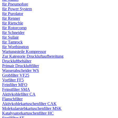
für Pneumofore
für Power System
für Purolator
für Renner
für Rietschle
für Rotorcomp
für Schneider
für Sullair
für Tamrock
für Worthington
Wartungsteile Kompressor
Zur Kategorie Druckluftaufbereitung
Druckluftbehälter
Primair Druckluftfilter
Wasserabscheider WS
Grobfilter VF25
Vorfilter FF5
Feinfilter MFO
Feinstfilter SMA
Aktivkohlefilter CA
Flanschfilter
Aktivkohlekartuschenfilter CAK
Molekularsiebkartuschenfilter MSK
Katalysatorkartuschenfilter HC
Sterilfilter SE