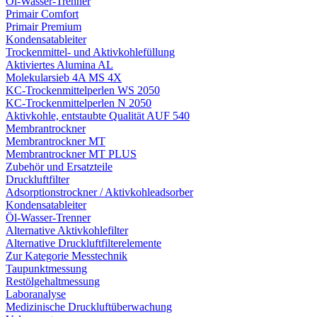
Öl-Wasser-Trenner
Primair Comfort
Primair Premium
Kondensatableiter
Trockenmittel- und Aktivkohlefüllung
Aktiviertes Alumina AL
Molekularsieb 4A MS 4X
KC-Trockenmittelperlen WS 2050
KC-Trockenmittelperlen N 2050
Aktivkohle, entstaubte Qualität AUF 540
Membrantrockner
Membrantrockner MT
Membrantrockner MT PLUS
Zubehör und Ersatzteile
Druckluftfilter
Adsorptionstrockner / Aktivkohleadsorber
Kondensatableiter
Öl-Wasser-Trenner
Alternative Aktivkohlefilter
Alternative Druckluftfilterelemente
Zur Kategorie Messtechnik
Taupunktmessung
Restölgehaltmessung
Laboranalyse
Medizinische Druckluftüberwachung