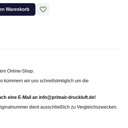
Adsorptionstrockner
den Warenkorb
erem Online-Shop.
, so kümmern wir uns schnellstmöglich um die
TROCKENMITTEL- UND
AKTIVKOHLEFÜLLUNG
ch eine E-Mail an info@primair-druckluft.de!
Aktiviertes Alumina AL
Molekularsieb 4A MS 4X
riginalnummer dient ausschließlich zu Vergleichszwecken.
KC-Trockenmittelperlen WS 2050
KC-Trockenmittelperlen N 2050