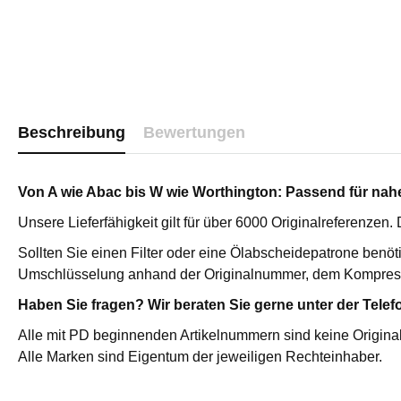
Katalysator
Sterilfilter 
Edelstahl St
Edelstahl P
Vakuumpum
Vakuumpump
Beschreibung
Bewertungen
Medizinisc
Hochdruckf
Von A wie Abac bis W wie Worthington: Passend für nahez
Zubehör
Druckluftfi
Unsere Lieferfähigkeit gilt für über 6000 Originalreferenzen
Sollten Sie einen Filter oder eine Ölabscheidepatrone benöt
AKTIVKOHLEADSORBER /
ÖL-WASSE
Umschlüsselung anhand der Originalnummer, dem Kompres
ÖLDAMPFADSORBER
Primair Com
Haben Sie fragen? Wir beraten Sie gerne unter der Telef
Aktivkohleadsorber / Öldampfadsorber
Primair Pr
ATC
Alle mit PD beginnenden Artikelnummern sind keine Original
Alle Marken sind Eigentum der jeweiligen Rechteinhaber.
Hochdruck ATC
Servicepakete für Primair