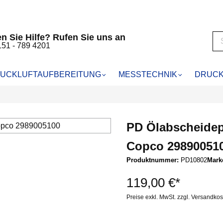
n Sie Hilfe? Rufen Sie uns an
151 - 789 4201
UCKLUFTAUFBEREITUNG
MESSTECHNIK
DRUCK
RUCKLUFTFILTER
HALTMESSUNG
KOMPRESSORENFILTER
KÄLTETROCKNER
LABORANALYSE
pressoren
cheider WS
für Abac
Primair Kältetrockner
PD Ölabscheidepa
kompressoren
VF25
für Almig
RTUNG
5
für Alup
Copco 29890051
MFO
für Atlas Copco
Produktnummer:
PD10802
Mark
r SMA
für Atmos
ilter CA
für Bauer
119,00 €*
r
für Becker
Preise exkl. MwSt. zzgl. Versandko
artuschenfilter CAK
für Blitz Schneider
iebkartuschenfilter MSK
für Boge