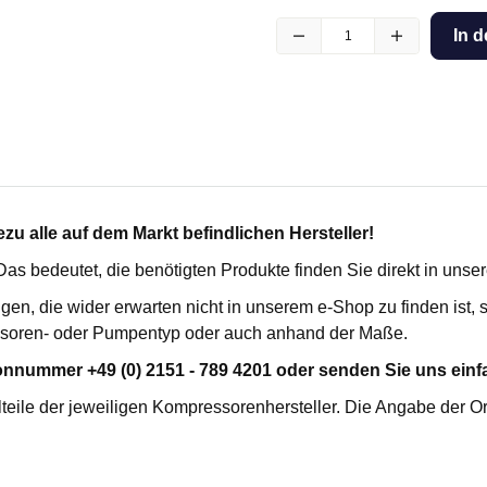
kartuschenfilter HC
für Busch
In 
SE
für Ceccato
erilfilter FES
für Compair / Demag
rozessfilter FPF
für Domnick Hunter
penschutzfilter VP MFO
für Donaldson
enabluftfilter V
für Ecoair
he Vakuumfilter VMS
für Ekomak
ilter FHP
für Fiac
u alle auf dem Markt befindlichen Hersteller!
für Fini
lterelemente
für Fleetguard
. Das bedeutet, die benötigten Produkte finden Sie direkt in uns
für Flottmann
igen, die wider erwarten nicht in unserem e-Shop zu finden ist
für Gardner Denver
R-TRENNER
KONDENSATABLEITER
soren- oder Pumpentyp oder auch anhand der Maße.
für Hydrovane
fort
onnummer +49 (0) 2151 - 789 4201 oder senden Sie uns einfa
für Ingersoll Rand
emium
teile der jeweiligen Kompressorenhersteller. Die Angabe der O
für Kaeser
für Leybold
für Mahle