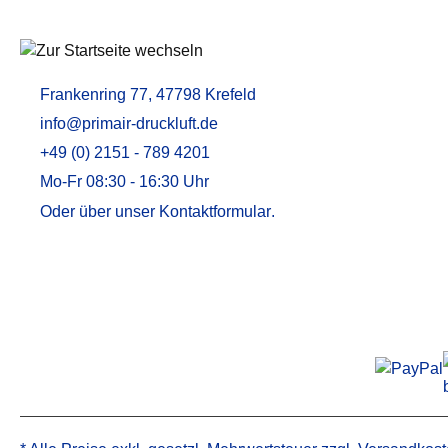
Aktivkohleadsorber / Öldampfadsorber
MEMBRANTROCKNER
ZUBEHÖR U
Membrantrockner MT
Druckluftfilt
Frankenring 77, 47798 Krefeld
Membrantrockner MT PLUS
Adsorptions
info@primair-druckluft.de
Aktivkohle
+49 (0) 2151 - 789 4201
Kondensata
Mo-Fr 08:30 - 16:30 Uhr
Öl-Wasser-
Oder über unser
Kontaktformular
.
Alternative 
Alternative 