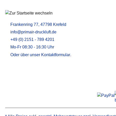
Aktivkohleadsorber / Öldampfadsorber
MEMBRANTROCKNER
ZUBEHÖR U
Membrantrockner MT
Druckluftfilt
Frankenring 77, 47798 Krefeld
Membrantrockner MT PLUS
Adsorptions
info@primair-druckluft.de
Aktivkohle
+49 (0) 2151 - 789 4201
Kondensata
Mo-Fr 08:30 - 16:30 Uhr
Öl-Wasser-
Oder über unser
Kontaktformular
.
Alternative 
Alternative 