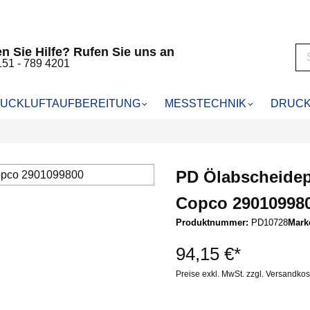
n Sie Hilfe? Rufen Sie uns an
151 - 789 4201
UCKLUFTAUFBEREITUNG
MESSTECHNIK
DRUCK
RUCKLUFTFILTER
HALTMESSUNG
KOMPRESSORENFILTER
KÄLTETROCKNER
LABORANALYSE
pressoren
cheider WS
für Abac
Primair Kältetrockner
PD Ölabscheidepa
kompressoren
VF25
für Almig
RTUNG
5
für Alup
Copco 29010998
MFO
für Atlas Copco
Produktnummer:
PD10728
Mark
r SMA
für Atmos
ilter CA
für Bauer
94,15 €*
r
für Becker
Preise exkl. MwSt. zzgl. Versandko
artuschenfilter CAK
für Blitz Schneider
iebkartuschenfilter MSK
für Boge