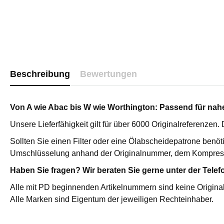
Katalysator
Sterilfilter 
Edelstahl St
Edelstahl P
Vakuumpum
Vakuumpump
Beschreibung
Bewertungen
Medizinisc
Hochdruckf
Von A wie Abac bis W wie Worthington: Passend für nahez
Zubehör
Druckluftfi
Unsere Lieferfähigkeit gilt für über 6000 Originalreferenzen
Sollten Sie einen Filter oder eine Ölabscheidepatrone benöt
AKTIVKOHLEADSORBER /
ÖL-WASSE
Umschlüsselung anhand der Originalnummer, dem Kompres
ÖLDAMPFADSORBER
Primair Com
Haben Sie fragen? Wir beraten Sie gerne unter der Telef
Aktivkohleadsorber / Öldampfadsorber
Primair Pr
ATC
Alle mit PD beginnenden Artikelnummern sind keine Original
Alle Marken sind Eigentum der jeweiligen Rechteinhaber.
Hochdruck ATC
Servicepakete für Primair