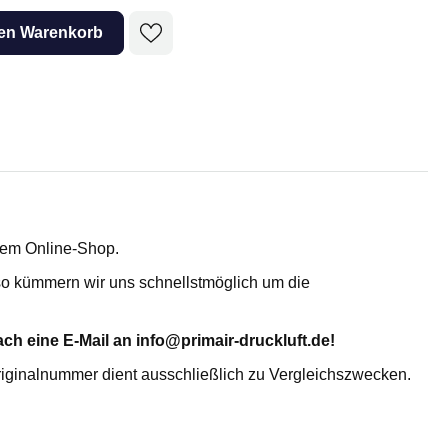
Adsorptionstrockner
den Warenkorb
erem Online-Shop.
, so kümmern wir uns schnellstmöglich um die
TROCKENMITTEL- UND
AKTIVKOHLEFÜLLUNG
ch eine E-Mail an info@primair-druckluft.de!
Aktiviertes Alumina AL
Molekularsieb 4A MS 4X
riginalnummer dient ausschließlich zu Vergleichszwecken.
KC-Trockenmittelperlen WS 2050
KC-Trockenmittelperlen N 2050