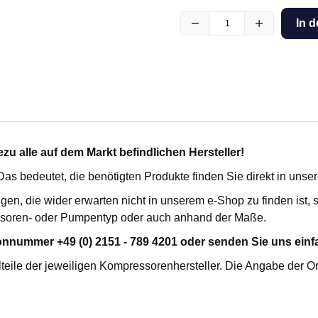
kartuschenfilter HC
für Busch
In 
SE
für Ceccato
erilfilter FES
für Compair / Demag
rozessfilter FPF
für Domnick Hunter
penschutzfilter VP MFO
für Donaldson
enabluftfilter V
für Ecoair
he Vakuumfilter VMS
für Ekomak
ilter FHP
für Fiac
u alle auf dem Markt befindlichen Hersteller!
für Fini
lterelemente
für Fleetguard
. Das bedeutet, die benötigten Produkte finden Sie direkt in uns
für Flottmann
igen, die wider erwarten nicht in unserem e-Shop zu finden ist
für Gardner Denver
R-TRENNER
KONDENSATABLEITER
soren- oder Pumpentyp oder auch anhand der Maße.
für Hydrovane
fort
onnummer +49 (0) 2151 - 789 4201 oder senden Sie uns einfa
für Ingersoll Rand
emium
teile der jeweiligen Kompressorenhersteller. Die Angabe der O
für Kaeser
für Leybold
für Mahle