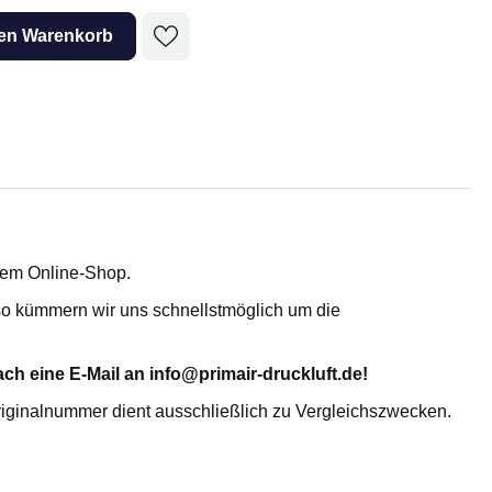
Adsorptionstrockner
den Warenkorb
erem Online-Shop.
, so kümmern wir uns schnellstmöglich um die
TROCKENMITTEL- UND
AKTIVKOHLEFÜLLUNG
ch eine E-Mail an info@primair-druckluft.de!
Aktiviertes Alumina AL
Molekularsieb 4A MS 4X
riginalnummer dient ausschließlich zu Vergleichszwecken.
KC-Trockenmittelperlen WS 2050
KC-Trockenmittelperlen N 2050