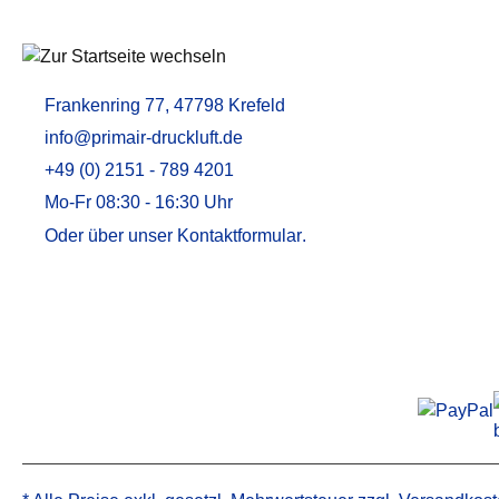
Aktivkohleadsorber / Öldampfadsorber
MEMBRANTROCKNER
ZUBEHÖR U
Membrantrockner MT
Druckluftfilt
Frankenring 77, 47798 Krefeld
Membrantrockner MT PLUS
Adsorptions
info@primair-druckluft.de
Aktivkohle
+49 (0) 2151 - 789 4201
Kondensata
Mo-Fr 08:30 - 16:30 Uhr
Öl-Wasser-
Oder über unser
Kontaktformular
.
Alternative 
Alternative 