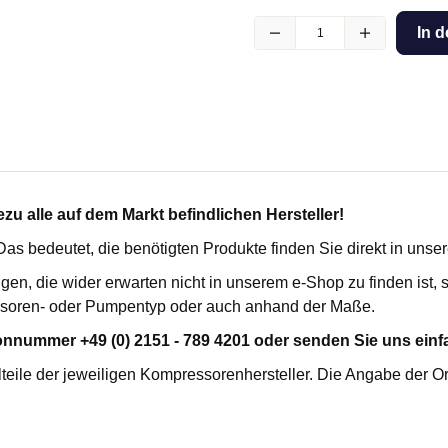
kartuschenfilter HC
für Busch
In 
SE
für Ceccato
erilfilter FES
für Compair / Demag
rozessfilter FPF
für Domnick Hunter
penschutzfilter VP MFO
für Donaldson
enabluftfilter V
für Ecoair
he Vakuumfilter VMS
für Ekomak
ilter FHP
für Fiac
u alle auf dem Markt befindlichen Hersteller!
für Fini
lterelemente
für Fleetguard
. Das bedeutet, die benötigten Produkte finden Sie direkt in uns
für Flottmann
igen, die wider erwarten nicht in unserem e-Shop zu finden ist
für Gardner Denver
R-TRENNER
KONDENSATABLEITER
soren- oder Pumpentyp oder auch anhand der Maße.
für Hydrovane
fort
onnummer +49 (0) 2151 - 789 4201 oder senden Sie uns einfa
für Ingersoll Rand
emium
teile der jeweiligen Kompressorenhersteller. Die Angabe der O
für Kaeser
für Leybold
für Mahle