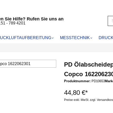
n Sie Hilfe? Rufen Sie uns an
151 - 789 4201
UCKLUFTAUFBEREITUNG
MESSTECHNIK
DRUCK
RUCKLUFTFILTER
HALTMESSUNG
KOMPRESSORENFILTER
KÄLTETROCKNER
LABORANALYSE
pressoren
cheider WS
für Abac
Primair Kältetrockner
PD Ölabscheidepa
kompressoren
VF25
für Almig
RTUNG
5
für Alup
Copco 16220623
MFO
für Atlas Copco
Produktnummer:
PD10653
Mark
r SMA
für Atmos
ilter CA
für Bauer
44,80 €*
r
für Becker
Preise exkl. MwSt. zzgl. Versandko
artuschenfilter CAK
für Blitz Schneider
iebkartuschenfilter MSK
für Boge