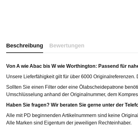
Katalysator
Sterilfilter 
Edelstahl St
Edelstahl P
Vakuumpum
Vakuumpump
Beschreibung
Bewertungen
Medizinisc
Hochdruckf
Von A wie Abac bis W wie Worthington: Passend für nahez
Zubehör
Druckluftfi
Unsere Lieferfähigkeit gilt für über 6000 Originalreferenzen
Sollten Sie einen Filter oder eine Ölabscheidepatrone benöt
AKTIVKOHLEADSORBER /
ÖL-WASSE
Umschlüsselung anhand der Originalnummer, dem Kompres
ÖLDAMPFADSORBER
Primair Com
Haben Sie fragen? Wir beraten Sie gerne unter der Telef
Aktivkohleadsorber / Öldampfadsorber
Primair Pr
ATC
Alle mit PD beginnenden Artikelnummern sind keine Original
Alle Marken sind Eigentum der jeweiligen Rechteinhaber.
Hochdruck ATC
Servicepakete für Primair