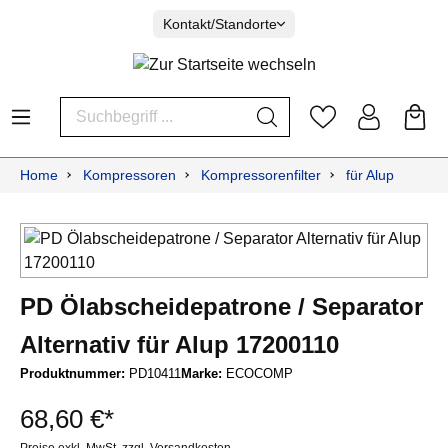
Kontakt/Standorte
Home
Kompressoren
Kompressorenfilter
für Alup
PD Ölabscheidepatrone / Separator
Alternativ für Alup 17200110
Produktnummer:
PD10411
Marke:
ECOCOMP
68,60 €*
Preise exkl. MwSt. zzgl. Versandkosten