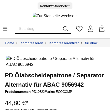
Kontakt/Standorte
Home
Kompressoren
Kompressorenfilter
für Abac
PD Ölabscheidepatrone / Separator
Alternativ für ABAC 9056942
Produktnummer:
PD10322
Marke:
ECOCOMP
44,80 €*
Preise exkl. MwSt. zzgl. Versandkosten