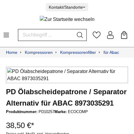
Kontakt/Standorte
Home
Kompressoren
Kompressorenfilter
für Abac
PD Ölabscheidepatrone / Separator
Alternativ für ABAC 8973035291
Produktnummer:
PD10257
Marke:
ECOCOMP
38,50 €*
Preise exkl. MwSt. zzgl. Versandkosten