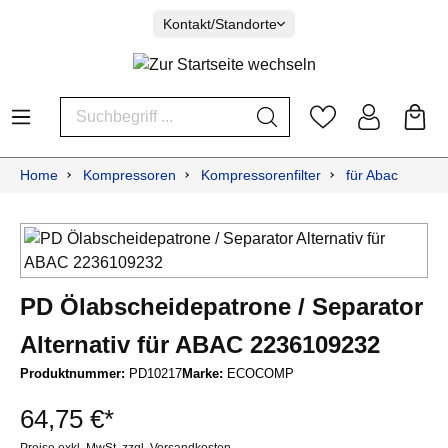
Kontakt/Standorte
Home
Kompressoren
Kompressorenfilter
für Abac
PD Ölabscheidepatrone / Separator
Alternativ für ABAC 2236109232
Produktnummer:
PD10217
Marke:
ECOCOMP
64,75 €*
Preise exkl. MwSt. zzgl. Versandkosten