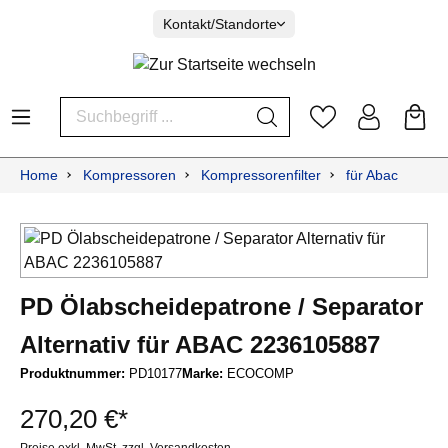
Kontakt/Standorte
Home
Kompressoren
Kompressorenfilter
für Abac
PD Ölabscheidepatrone / Separator
Alternativ für ABAC 2236105887
Produktnummer:
PD10177
Marke:
ECOCOMP
270,20 €*
Preise exkl. MwSt. zzgl. Versandkosten