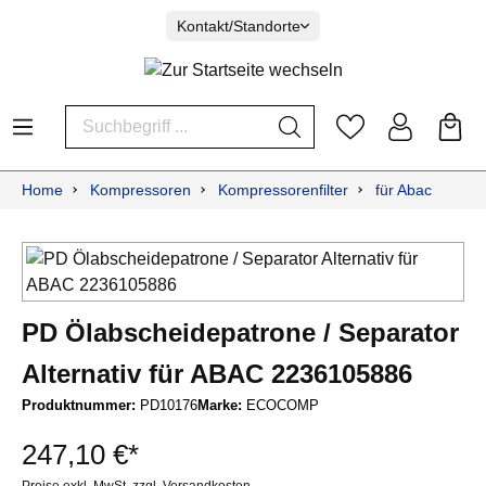
Kontakt/Standorte
Home
Kompressoren
Kompressorenfilter
für Abac
PD Ölabscheidepatrone / Separator
Alternativ für ABAC 2236105886
Produktnummer:
PD10176
Marke:
ECOCOMP
247,10 €*
Preise exkl. MwSt. zzgl. Versandkosten