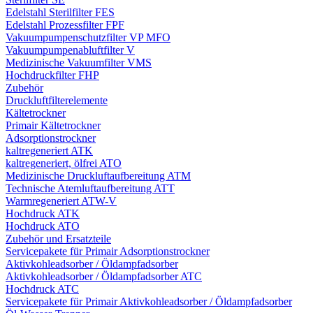
Edelstahl Sterilfilter FES
Edelstahl Prozessfilter FPF
Vakuumpumpenschutzfilter VP MFO
Vakuumpumpenabluftfilter V
Medizinische Vakuumfilter VMS
Hochdruckfilter FHP
Zubehör
Druckluftfilterelemente
Kältetrockner
Primair Kältetrockner
Adsorptionstrockner
kaltregeneriert ATK
kaltregeneriert, ölfrei ATO
Medizinische Druckluftaufbereitung ATM
Technische Atemluftaufbereitung ATT
Warmregeneriert ATW-V
Hochdruck ATK
Hochdruck ATO
Zubehör und Ersatzteile
Servicepakete für Primair Adsorptionstrockner
Aktivkohleadsorber / Öldampfadsorber
Aktivkohleadsorber / Öldampfadsorber ATC
Hochdruck ATC
Servicepakete für Primair Aktivkohleadsorber / Öldampfadsorber