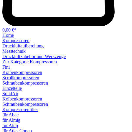
0,00 €*
Home
Kompressoren
Druckluftaufbereitung
Messtechnik
Druckluftzubehör und Werkzeuge
Zur Kategorie Kompressoren
Fini
Kolbenkompressoren
Scrollkompressoren
Schraubenkompressoren
Einzelteile
SolidAir
Kolbenkompressoren
Schraubenkompressoren
Kompressorenfilter
für Abac
für Almig
für Alup
für Atlas Copco