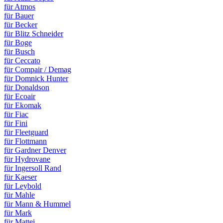
für Atmos
für Bauer
für Becker
für Blitz Schneider
für Boge
für Busch
für Ceccato
für Compair / Demag
für Domnick Hunter
für Donaldson
für Ecoair
für Ekomak
für Fiac
für Fini
für Fleetguard
für Flottmann
für Gardner Denver
für Hydrovane
für Ingersoll Rand
für Kaeser
für Leybold
für Mahle
für Mann & Hummel
für Mark
für Mattei