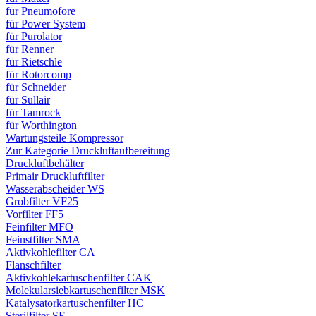
für Pneumofore
für Power System
für Purolator
für Renner
für Rietschle
für Rotorcomp
für Schneider
für Sullair
für Tamrock
für Worthington
Wartungsteile Kompressor
Zur Kategorie Druckluftaufbereitung
Druckluftbehälter
Primair Druckluftfilter
Wasserabscheider WS
Grobfilter VF25
Vorfilter FF5
Feinfilter MFO
Feinstfilter SMA
Aktivkohlefilter CA
Flanschfilter
Aktivkohlekartuschenfilter CAK
Molekularsiebkartuschenfilter MSK
Katalysatorkartuschenfilter HC
Sterilfilter SE