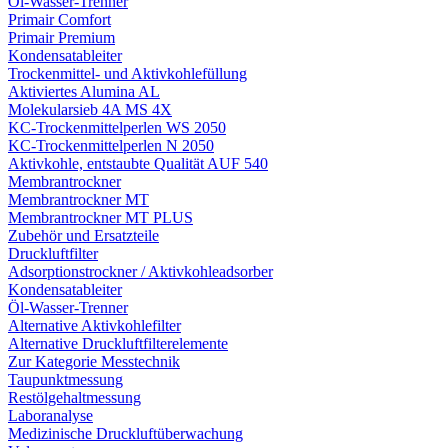
Öl-Wasser-Trenner
Primair Comfort
Primair Premium
Kondensatableiter
Trockenmittel- und Aktivkohlefüllung
Aktiviertes Alumina AL
Molekularsieb 4A MS 4X
KC-Trockenmittelperlen WS 2050
KC-Trockenmittelperlen N 2050
Aktivkohle, entstaubte Qualität AUF 540
Membrantrockner
Membrantrockner MT
Membrantrockner MT PLUS
Zubehör und Ersatzteile
Druckluftfilter
Adsorptionstrockner / Aktivkohleadsorber
Kondensatableiter
Öl-Wasser-Trenner
Alternative Aktivkohlefilter
Alternative Druckluftfilterelemente
Zur Kategorie Messtechnik
Taupunktmessung
Restölgehaltmessung
Laboranalyse
Medizinische Druckluftüberwachung