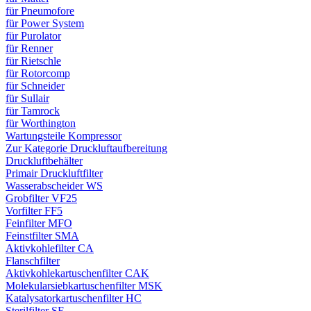
für Pneumofore
für Power System
für Purolator
für Renner
für Rietschle
für Rotorcomp
für Schneider
für Sullair
für Tamrock
für Worthington
Wartungsteile Kompressor
Zur Kategorie Druckluftaufbereitung
Druckluftbehälter
Primair Druckluftfilter
Wasserabscheider WS
Grobfilter VF25
Vorfilter FF5
Feinfilter MFO
Feinstfilter SMA
Aktivkohlefilter CA
Flanschfilter
Aktivkohlekartuschenfilter CAK
Molekularsiebkartuschenfilter MSK
Katalysatorkartuschenfilter HC
Sterilfilter SE