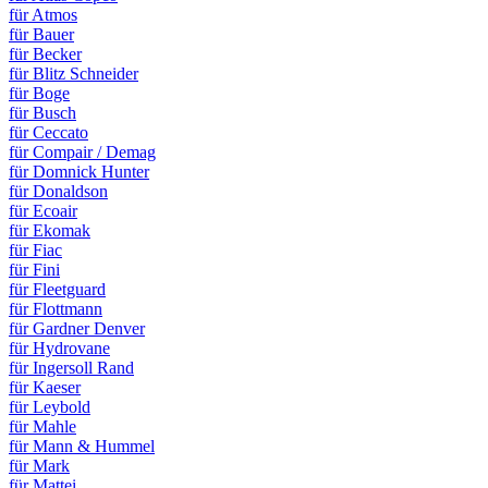
für Atmos
für Bauer
für Becker
für Blitz Schneider
für Boge
für Busch
für Ceccato
für Compair / Demag
für Domnick Hunter
für Donaldson
für Ecoair
für Ekomak
für Fiac
für Fini
für Fleetguard
für Flottmann
für Gardner Denver
für Hydrovane
für Ingersoll Rand
für Kaeser
für Leybold
für Mahle
für Mann & Hummel
für Mark
für Mattei