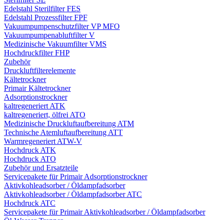
Edelstahl Sterilfilter FES
Edelstahl Prozessfilter FPF
Vakuumpumpenschutzfilter VP MFO
Vakuumpumpenabluftfilter V
Medizinische Vakuumfilter VMS
Hochdruckfilter FHP
Zubehör
Druckluftfilterelemente
Kältetrockner
Primair Kältetrockner
Adsorptionstrockner
kaltregeneriert ATK
kaltregeneriert, ölfrei ATO
Medizinische Druckluftaufbereitung ATM
Technische Atemluftaufbereitung ATT
Warmregeneriert ATW-V
Hochdruck ATK
Hochdruck ATO
Zubehör und Ersatzteile
Servicepakete für Primair Adsorptionstrockner
Aktivkohleadsorber / Öldampfadsorber
Aktivkohleadsorber / Öldampfadsorber ATC
Hochdruck ATC
Servicepakete für Primair Aktivkohleadsorber / Öldampfadsorber