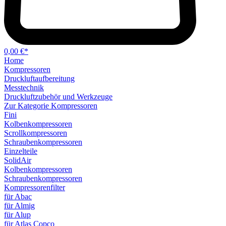
0,00 €*
Home
Kompressoren
Druckluftaufbereitung
Messtechnik
Druckluftzubehör und Werkzeuge
Zur Kategorie Kompressoren
Fini
Kolbenkompressoren
Scrollkompressoren
Schraubenkompressoren
Einzelteile
SolidAir
Kolbenkompressoren
Schraubenkompressoren
Kompressorenfilter
für Abac
für Almig
für Alup
für Atlas Copco