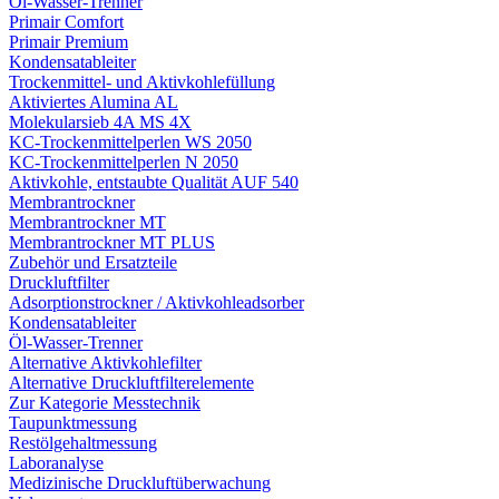
Öl-Wasser-Trenner
Primair Comfort
Primair Premium
Kondensatableiter
Trockenmittel- und Aktivkohlefüllung
Aktiviertes Alumina AL
Molekularsieb 4A MS 4X
KC-Trockenmittelperlen WS 2050
KC-Trockenmittelperlen N 2050
Aktivkohle, entstaubte Qualität AUF 540
Membrantrockner
Membrantrockner MT
Membrantrockner MT PLUS
Zubehör und Ersatzteile
Druckluftfilter
Adsorptionstrockner / Aktivkohleadsorber
Kondensatableiter
Öl-Wasser-Trenner
Alternative Aktivkohlefilter
Alternative Druckluftfilterelemente
Zur Kategorie Messtechnik
Taupunktmessung
Restölgehaltmessung
Laboranalyse
Medizinische Druckluftüberwachung