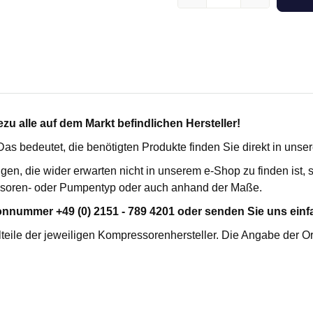
kartuschenfilter HC
für Busch
SE
für Ceccato
erilfilter FES
für Compair / Demag
rozessfilter FPF
für Domnick Hunter
penschutzfilter VP MFO
für Donaldson
enabluftfilter V
für Ecoair
he Vakuumfilter VMS
für Ekomak
u alle auf dem Markt befindlichen Hersteller!
ilter FHP
für Fiac
. Das bedeutet, die benötigten Produkte finden Sie direkt in uns
für Fini
igen, die wider erwarten nicht in unserem e-Shop zu finden ist
lterelemente
für Fleetguard
soren- oder Pumpentyp oder auch anhand der Maße.
für Flottmann
für Gardner Denver
R-TRENNER
KONDENSATABLEITER
onnummer +49 (0) 2151 - 789 4201 oder senden Sie uns einfa
für Hydrovane
fort
teile der jeweiligen Kompressorenhersteller. Die Angabe der O
für Ingersoll Rand
emium
für Kaeser
für Leybold
für Mahle