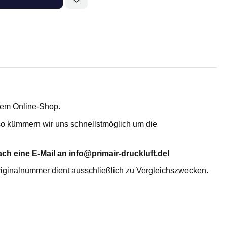
Adsorptionstrockner
erem Online-Shop.
, so kümmern wir uns schnellstmöglich um die
TROCKENMITTEL- UND
ch eine E-Mail an info@primair-druckluft.de!
AKTIVKOHLEFÜLLUNG
riginalnummer dient ausschließlich zu Vergleichszwecken.
Aktiviertes Alumina AL
Molekularsieb 4A MS 4X
KC-Trockenmittelperlen WS 2050
KC-Trockenmittelperlen N 2050