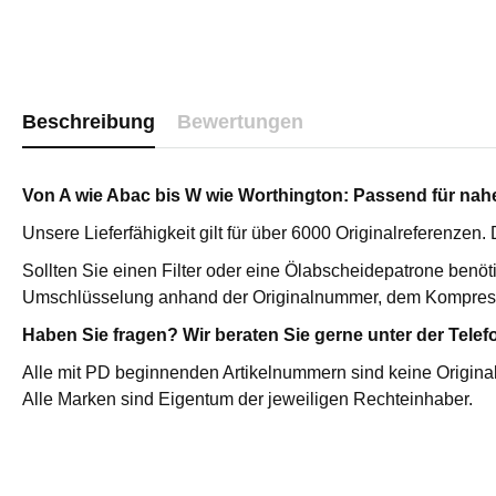
Katalysator
Sterilfilter 
Edelstahl St
Edelstahl P
Beschreibung
Bewertungen
Vakuumpum
Vakuumpump
Medizinisc
Von A wie Abac bis W wie Worthington: Passend für nahez
Hochdruckf
Unsere Lieferfähigkeit gilt für über 6000 Originalreferenzen
Zubehör
Sollten Sie einen Filter oder eine Ölabscheidepatrone benöt
Druckluftfi
Umschlüsselung anhand der Originalnummer, dem Kompres
AKTIVKOHLEADSORBER /
ÖL-WASSE
Haben Sie fragen? Wir beraten Sie gerne unter der Telef
ÖLDAMPFADSORBER
Primair Com
Alle mit PD beginnenden Artikelnummern sind keine Original
Aktivkohleadsorber / Öldampfadsorber
Primair Pr
Alle Marken sind Eigentum der jeweiligen Rechteinhaber.
ATC
Hochdruck ATC
Servicepakete für Primair