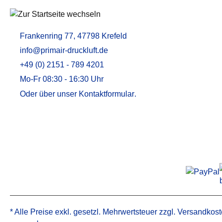
Aktivkohleadsorber / Öldampfadsorber
MEMBRANTROCKNER
ZUBEHÖR U
Frankenring 77, 47798 Krefeld
Membrantrockner MT
Druckluftfilt
info@primair-druckluft.de
Membrantrockner MT PLUS
Adsorptions
+49 (0) 2151 - 789 4201
Aktivkohle
Mo-Fr 08:30 - 16:30 Uhr
Kondensata
Öl-Wasser-
Oder über unser
Kontaktformular
.
Alternative 
Alternative 
* Alle Preise exkl. gesetzl. Mehrwertsteuer zzgl.
Versandkost