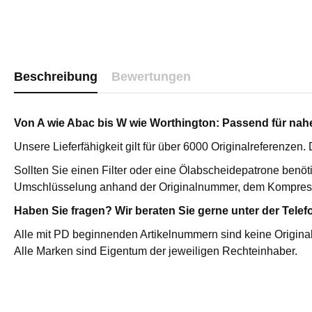
Katalysator
Sterilfilter 
Edelstahl St
Edelstahl P
Beschreibung
Bewertungen
Vakuumpum
Vakuumpump
Medizinisc
Von A wie Abac bis W wie Worthington: Passend für nahez
Hochdruckf
Unsere Lieferfähigkeit gilt für über 6000 Originalreferenzen
Zubehör
Sollten Sie einen Filter oder eine Ölabscheidepatrone benöt
Druckluftfi
Umschlüsselung anhand der Originalnummer, dem Kompres
AKTIVKOHLEADSORBER /
ÖL-WASSE
Haben Sie fragen? Wir beraten Sie gerne unter der Telef
ÖLDAMPFADSORBER
Primair Com
Alle mit PD beginnenden Artikelnummern sind keine Original
Aktivkohleadsorber / Öldampfadsorber
Primair Pr
Alle Marken sind Eigentum der jeweiligen Rechteinhaber.
ATC
Hochdruck ATC
Servicepakete für Primair