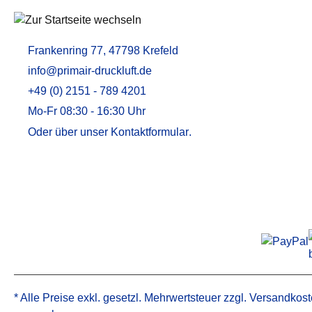
Aktivkohleadsorber / Öldampfadsorber
MEMBRANTROCKNER
ZUBEHÖR U
Frankenring 77, 47798 Krefeld
Membrantrockner MT
Druckluftfilt
info@primair-druckluft.de
Membrantrockner MT PLUS
Adsorptions
+49 (0) 2151 - 789 4201
Aktivkohle
Mo-Fr 08:30 - 16:30 Uhr
Kondensata
Öl-Wasser-
Oder über unser
Kontaktformular
.
Alternative 
Alternative 
* Alle Preise exkl. gesetzl. Mehrwertsteuer zzgl.
Versandkost