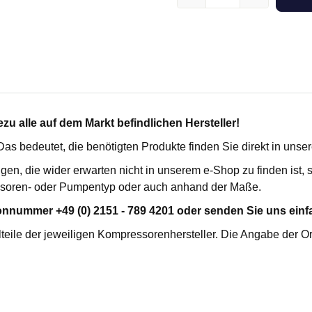
kartuschenfilter HC
für Busch
SE
für Ceccato
erilfilter FES
für Compair / Demag
rozessfilter FPF
für Domnick Hunter
penschutzfilter VP MFO
für Donaldson
enabluftfilter V
für Ecoair
he Vakuumfilter VMS
für Ekomak
u alle auf dem Markt befindlichen Hersteller!
ilter FHP
für Fiac
. Das bedeutet, die benötigten Produkte finden Sie direkt in uns
für Fini
igen, die wider erwarten nicht in unserem e-Shop zu finden ist
lterelemente
für Fleetguard
soren- oder Pumpentyp oder auch anhand der Maße.
für Flottmann
für Gardner Denver
R-TRENNER
KONDENSATABLEITER
onnummer +49 (0) 2151 - 789 4201 oder senden Sie uns einfa
für Hydrovane
fort
teile der jeweiligen Kompressorenhersteller. Die Angabe der O
für Ingersoll Rand
emium
für Kaeser
für Leybold
für Mahle