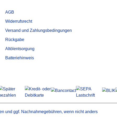
für Mann & Hummel
Service
für Mark
AGB
ND ERSATZTEILE
für Mattei
Widerrufsrecht
er
für Pneumofore
trockner /
für Power System
Versand und Zahlungsbedingungen
adsorber
für Purolator
Rückgabe
bleiter
für Renner
Trenner
Altölentsorgung
für Rietschle
Aktivkohlefilter
für Rotorcomp
Batteriehinweis
Druckluftfilterelemente
für Schneider
für Sullair
für Tamrock
für Worthington
en
und ggf. Nachnahmegebühren, wenn nicht anders