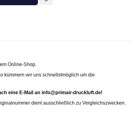
Adsorptionstrockner
erem Online-Shop.
, so kümmern wir uns schnellstmöglich um die
TROCKENMITTEL- UND
ch eine E-Mail an info@primair-druckluft.de!
AKTIVKOHLEFÜLLUNG
riginalnummer dient ausschließlich zu Vergleichszwecken.
Aktiviertes Alumina AL
Molekularsieb 4A MS 4X
KC-Trockenmittelperlen WS 2050
KC-Trockenmittelperlen N 2050