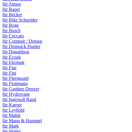
für Atmos
für Bauer
für Becker
für Blitz Schneider
für Boge
für Busch
für Ceccato
für Compair / Demag
für Domnick Hunter
für Donaldson
für Ecoair
für Ekomak
für Fiac
für Fini
für Fleetguard
für Flottmann
für Gardner Denver
für Hydrovane
für Ingersoll Rand
für Kaeser
für Leybold
für Mahle
für Mann & Hummel
für Mark
für Mattei