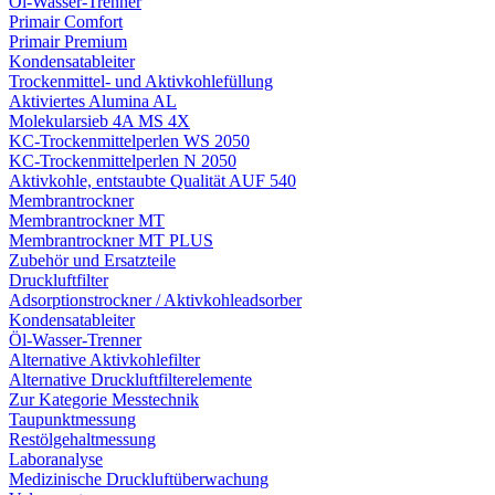
Öl-Wasser-Trenner
Primair Comfort
Primair Premium
Kondensatableiter
Trockenmittel- und Aktivkohlefüllung
Aktiviertes Alumina AL
Molekularsieb 4A MS 4X
KC-Trockenmittelperlen WS 2050
KC-Trockenmittelperlen N 2050
Aktivkohle, entstaubte Qualität AUF 540
Membrantrockner
Membrantrockner MT
Membrantrockner MT PLUS
Zubehör und Ersatzteile
Druckluftfilter
Adsorptionstrockner / Aktivkohleadsorber
Kondensatableiter
Öl-Wasser-Trenner
Alternative Aktivkohlefilter
Alternative Druckluftfilterelemente
Zur Kategorie Messtechnik
Taupunktmessung
Restölgehaltmessung
Laboranalyse
Medizinische Druckluftüberwachung