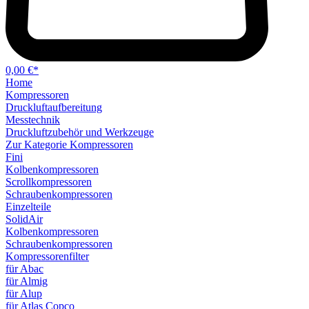
0,00 €*
Home
Kompressoren
Druckluftaufbereitung
Messtechnik
Druckluftzubehör und Werkzeuge
Zur Kategorie Kompressoren
Fini
Kolbenkompressoren
Scrollkompressoren
Schraubenkompressoren
Einzelteile
SolidAir
Kolbenkompressoren
Schraubenkompressoren
Kompressorenfilter
für Abac
für Almig
für Alup
für Atlas Copco