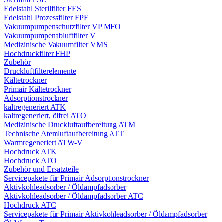
Edelstahl Sterilfilter FES
Edelstahl Prozessfilter FPF
Vakuumpumpenschutzfilter VP MFO
Vakuumpumpenabluftfilter V
Medizinische Vakuumfilter VMS
Hochdruckfilter FHP
Zubehör
Druckluftfilterelemente
Kältetrockner
Primair Kältetrockner
Adsorptionstrockner
kaltregeneriert ATK
kaltregeneriert, ölfrei ATO
Medizinische Druckluftaufbereitung ATM
Technische Atemluftaufbereitung ATT
Warmregeneriert ATW-V
Hochdruck ATK
Hochdruck ATO
Zubehör und Ersatzteile
Servicepakete für Primair Adsorptionstrockner
Aktivkohleadsorber / Öldampfadsorber
Aktivkohleadsorber / Öldampfadsorber ATC
Hochdruck ATC
Servicepakete für Primair Aktivkohleadsorber / Öldampfadsorber