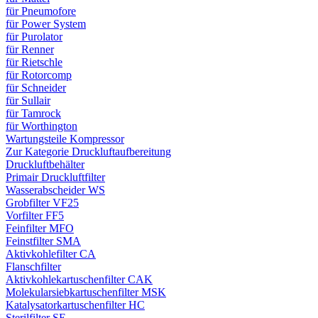
für Pneumofore
für Power System
für Purolator
für Renner
für Rietschle
für Rotorcomp
für Schneider
für Sullair
für Tamrock
für Worthington
Wartungsteile Kompressor
Zur Kategorie Druckluftaufbereitung
Druckluftbehälter
Primair Druckluftfilter
Wasserabscheider WS
Grobfilter VF25
Vorfilter FF5
Feinfilter MFO
Feinstfilter SMA
Aktivkohlefilter CA
Flanschfilter
Aktivkohlekartuschenfilter CAK
Molekularsiebkartuschenfilter MSK
Katalysatorkartuschenfilter HC
Sterilfilter SE