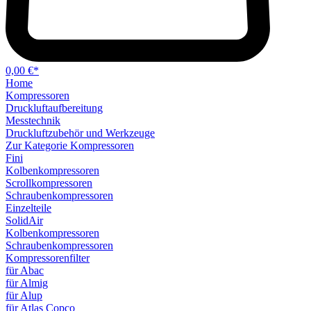
0,00 €*
Home
Kompressoren
Druckluftaufbereitung
Messtechnik
Druckluftzubehör und Werkzeuge
Zur Kategorie Kompressoren
Fini
Kolbenkompressoren
Scrollkompressoren
Schraubenkompressoren
Einzelteile
SolidAir
Kolbenkompressoren
Schraubenkompressoren
Kompressorenfilter
für Abac
für Almig
für Alup
für Atlas Copco