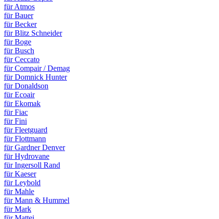
für Atmos
für Bauer
für Becker
für Blitz Schneider
für Boge
für Busch
für Ceccato
für Compair / Demag
für Domnick Hunter
für Donaldson
für Ecoair
für Ekomak
für Fiac
für Fini
für Fleetguard
für Flottmann
für Gardner Denver
für Hydrovane
für Ingersoll Rand
für Kaeser
für Leybold
für Mahle
für Mann & Hummel
für Mark
für Mattei