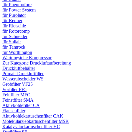
für Pneumofore
für Power System
für Purolator
für Renner
für Rietschle
für Rotorcomp
für Schneider
für Sullair
für Tamrock
für Worthington
Wartungsteile Kompressor
Zur Kategorie Druckluftaufbereitung
Druckluftbehälter
Primair Druckluftfilter
Wasserabscheider WS
Grobfilter VF25
Vorfilter FF5
Feinfilter MFO
Feinstfilter SMA
Aktivkohlefilter CA
Flanschfilter
Aktivkohlekartuschenfilter CAK
Molekularsiebkartuschenfilter MSK
Katalysatorkartuschenfilter HC
Sterilfilter SE