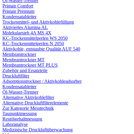
Öl-Wasser-Trenner
Primair Comfort
Primair Premium
Kondensatableiter
Trockenmittel- und Aktivkohlefüllung
Aktiviertes Alumina AL
Molekularsieb 4A MS 4X
KC-Trockenmittelperlen WS 2050
KC-Trockenmittelperlen N 2050
Aktivkohle, entstaubte Qualität AUF 540
Membrantrockner
Membrantrockner MT
Membrantrockner MT PLUS
Zubehör und Ersatzteile
Druckluftfilter
Adsorptionstrockner / Aktivkohleadsorber
Kondensatableiter
Öl-Wasser-Trenner
Alternative Aktivkohlefilter
Alternative Druckluftfilterelemente
Zur Kategorie Messtechnik
Taupunktmessung
Restölgehaltmessung
Laboranalyse
Medizinische Druckluftüberwachung