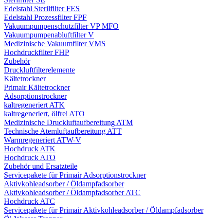
Edelstahl Sterilfilter FES
Edelstahl Prozessfilter FPF
Vakuumpumpenschutzfilter VP MFO
Vakuumpumpenabluftfilter V
Medizinische Vakuumfilter VMS
Hochdruckfilter FHP
Zubehör
Druckluftfilterelemente
Kältetrockner
Primair Kältetrockner
Adsorptionstrockner
kaltregeneriert ATK
kaltregeneriert, ölfrei ATO
Medizinische Druckluftaufbereitung ATM
Technische Atemluftaufbereitung ATT
Warmregeneriert ATW-V
Hochdruck ATK
Hochdruck ATO
Zubehör und Ersatzteile
Servicepakete für Primair Adsorptionstrockner
Aktivkohleadsorber / Öldampfadsorber
Aktivkohleadsorber / Öldampfadsorber ATC
Hochdruck ATC
Servicepakete für Primair Aktivkohleadsorber / Öldampfadsorber